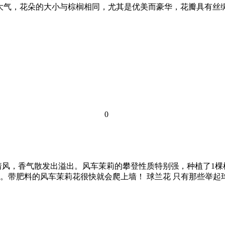
 花相对大气，花朵的大小与棕榈相同，尤其是优美而豪华，花瓣具有丝
0
着风，香气散发出溢出。风车茉莉的攀登性质特别强，种植了1棵
。带肥料的风车茉莉花很快就会爬上墙！ 球兰花 只有那些举