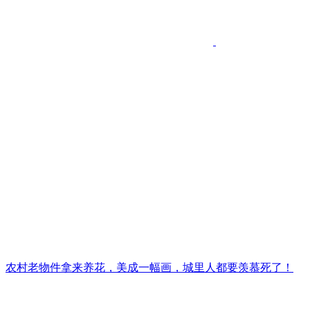
农村老物件拿来养花，美成一幅画，城里人都要羡慕死了！