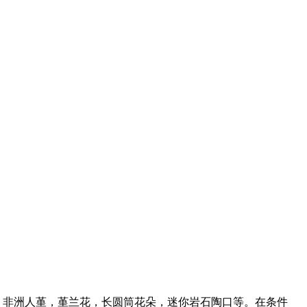
，非洲人堇，堇兰花，长圆筒花朵，迷你岩石陶口等。在条件