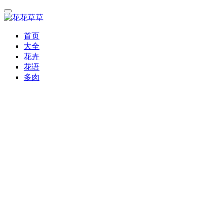
首页
大全
花卉
花语
多肉