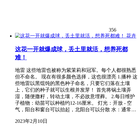
356
花卉
这花一开就爆成球，丢土里就活，想养死都
难！
地雷 这些地雷也被称为紫茉莉和冠军。每个人都很熟悉
但不命名。 现在有很多颜色选择，这也很漂亮 1.播种 这
些地雷以黑馄饨的黑色种子命名，只要它们落在土壤
上，它们的种子就可以生根并发芽！ 首先将锅土壤弄
湿，随便撒籽，转动土壤，不必故意埋葬。 2.每日维护
子植物：幼苗可以种植约12-16厘米。 灯光：开放 - 空
气，阳台和窗台可以抬起，北阳台可以分散 水：通常…
2023年2月10日