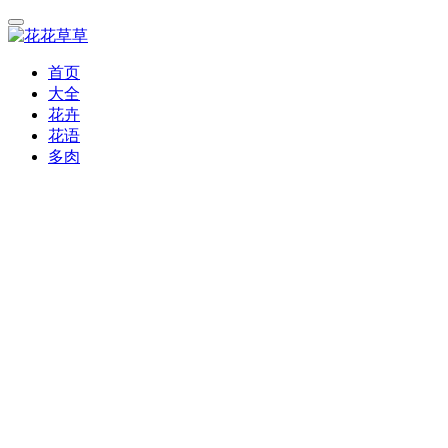
首页
大全
花卉
花语
多肉