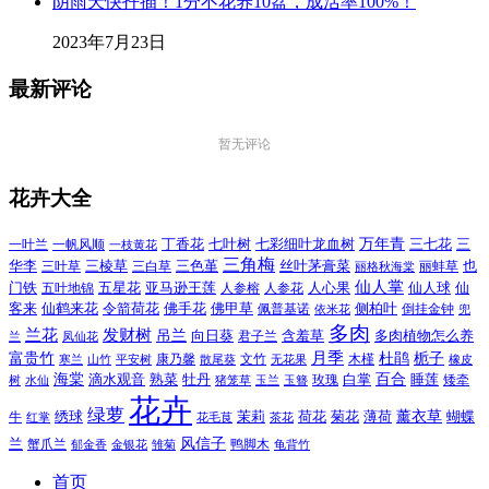
阴雨天快扦插！1分不花养10盆，成活率100%！
2023年7月23日
最新评论
暂无评论
花卉大全
万年青
一叶兰
一帆风顺
丁香花
七叶树
七彩细叶龙血树
三七花
三
一枝黄花
三角梅
三色堇
华李
三棱草
三白草
丝叶茅膏菜
也
三叶草
丽格秋海棠
丽蚌草
仙人掌
仙人球
门铁
五叶地锦
五星花
亚马逊王莲
人参榕
人参花
人心果
仙
令箭荷花
客来
仙鹤来花
佛手花
佛甲草
佩普基诺
侧柏叶
依米花
倒挂金钟
兜
多肉
兰花
发财树
吊兰
向日葵
君子兰
含羞草
多肉植物怎么养
凤仙花
兰
富贵竹
月季
杜鹃
栀子
寒兰
山竹
平安树
康乃馨
文竹
无花果
木槿
橡皮
散尾葵
百合
海棠
滴水观音
熟菜
牡丹
玫瑰
白掌
睡莲
树
水仙
玉兰
矮牵
猪笼草
玉簪
花卉
绿萝
茉莉
薄荷
薰衣草
绣球
荷花
菊花
蝴蝶
牛
花毛茛
茶花
红掌
风信子
兰
蟹爪兰
鸭脚木
郁金香
金银花
雏菊
龟背竹
首页