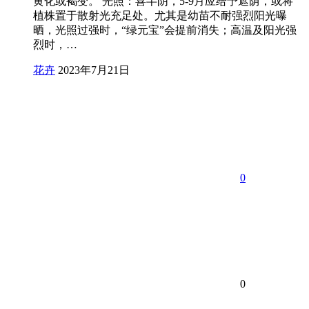
黄化或褐变。 光照：喜半阴，5-9月应给予遮荫，或将
植株置于散射光充足处。尤其是幼苗不耐强烈阳光曝
晒，光照过强时，“绿元宝”会提前消失；高温及阳光强
烈时，…
花卉
2023年7月21日
0
0