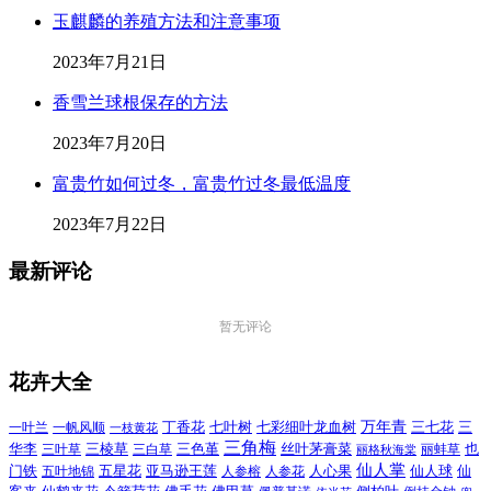
玉麒麟的养殖方法和注意事项
2023年7月21日
香雪兰球根保存的方法
2023年7月20日
富贵竹如何过冬，富贵竹过冬最低温度
2023年7月22日
最新评论
暂无评论
花卉大全
万年青
一叶兰
一帆风顺
丁香花
七叶树
七彩细叶龙血树
三七花
三
一枝黄花
三角梅
三色堇
华李
三棱草
三白草
丝叶茅膏菜
也
三叶草
丽格秋海棠
丽蚌草
仙人掌
仙人球
门铁
五叶地锦
五星花
亚马逊王莲
人参榕
人参花
人心果
仙