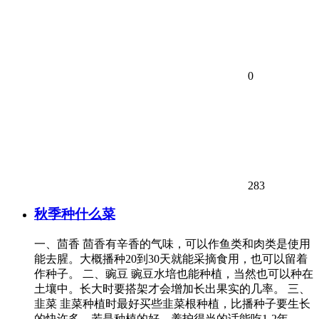
0
283
秋季种什么菜
一、茴香 茴香有辛香的气味，可以作鱼类和肉类是使用
能去腥。大概播种20到30天就能采摘食用，也可以留着
作种子。 二、豌豆 豌豆水培也能种植，当然也可以种在
土壤中。长大时要搭架才会增加长出果实的几率。 三、
韭菜 韭菜种植时最好买些韭菜根种植，比播种子要生长
的快许多。若是种植的好，养护得当的话能吃1-2年。