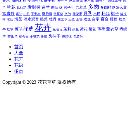
令箭荷花
客来
仙鹤来花
佛手花
佛甲草
佩普基诺
侧柏叶
依米花
倒挂金钟
兜
多肉
兰花
发财树
吊兰
向日葵
君子兰
含羞草
多肉植物怎么养
凤仙花
兰
富贵竹
月季
杜鹃
栀子
寒兰
山竹
平安树
康乃馨
文竹
无花果
木槿
橡皮
散尾葵
百合
海棠
滴水观音
熟菜
牡丹
玫瑰
白掌
睡莲
树
水仙
玉兰
矮牵
猪笼草
玉簪
花卉
绿萝
茉莉
薄荷
薰衣草
绣球
荷花
菊花
蝴蝶
牛
花毛茛
茶花
红掌
风信子
兰
蟹爪兰
鸭脚木
郁金香
金银花
雏菊
龟背竹
首页
大全
花卉
花语
多肉
Copyright © 2023 花花草草 版权所有