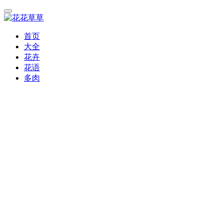
首页
大全
花卉
花语
多肉