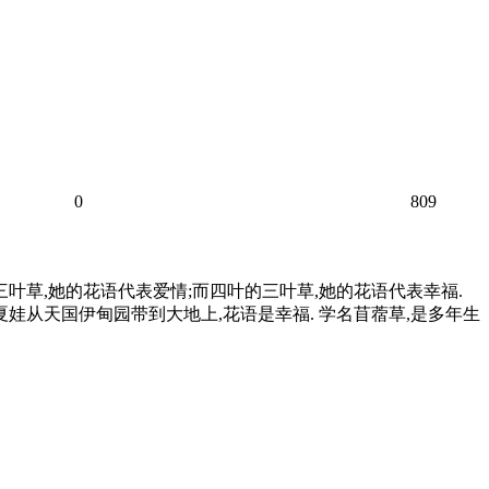
0
809
叶草,她的花语代表爱情;而四叶的三叶草,她的花语代表幸福.
夏娃从天国伊甸园带到大地上,花语是幸福. 学名苜蓿草,是多年生