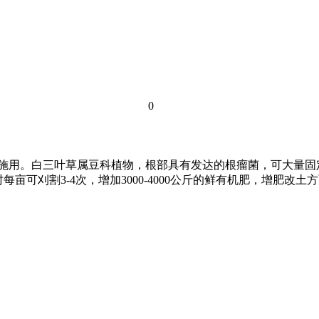
0
施用。白三叶草属豆科植物，根部具有发达的根瘤菌，可大量固定
时每亩可刈割3-4次，增加3000-4000公斤的鲜有机肥，增肥