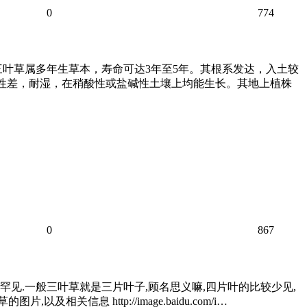
0
774
科三叶草属多年生草本，寿命可达3年至5年。其根系发达，入土较
旱性差，耐湿，在稍酸性或盐碱性土壤上均能生长。其地上植株
0
867
罕见.一般三叶草就是三片叶子,顾名思义嘛,四片叶的比较少见,
息 http://image.baidu.com/i…