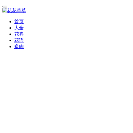
首页
大全
花卉
花语
多肉