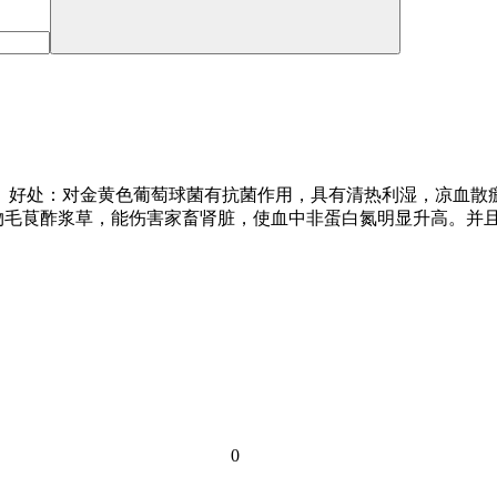
。 好处：对金黄色葡萄球菌有抗菌作用，具有清热利湿，凉血
物毛茛酢浆草，能伤害家畜肾脏，使血中非蛋白氮明显升高。并
0