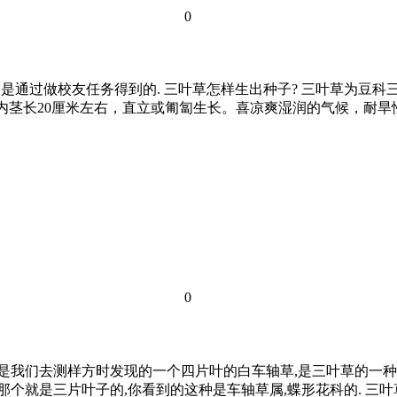
0
,是通过做校友任务得到的. 三叶草怎样生出种子? 三叶草为豆
盆内茎长20厘米左右，直立或匍匐生长。喜凉爽湿润的气候，耐
0
张是我们去测样方时发现的一个四片叶的白车轴草,是三叶草的一种
片叶子的,你看到的这种是车轴草属,蝶形花科的. 三叶草的图片,以及相关信