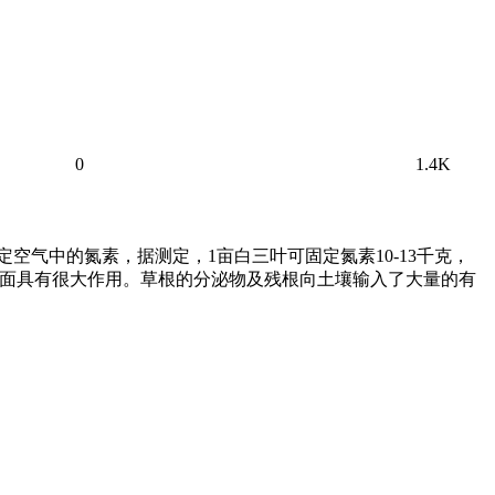
0
1.4K
空气中的氮素，据测定，1亩白三叶可固定氮素10-13千克，
改土方面具有很大作用。草根的分泌物及残根向土壤输入了大量的有