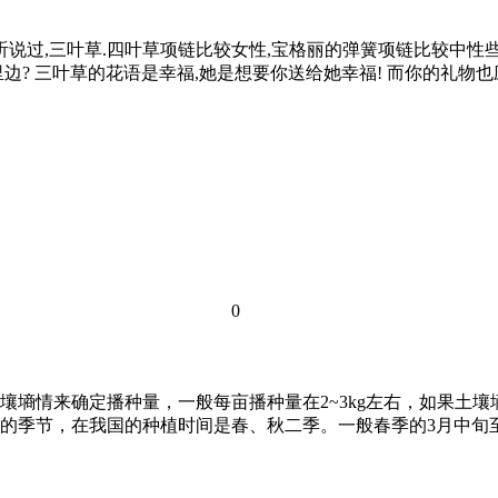
听说过,三叶草.四叶草项链比较女性,宝格丽的弹簧项链比较中性
边? 三叶草的花语是幸福,她是想要你送给她幸福! 而你的礼物
0
土壤墒情来确定播种量，一般每亩播种量在2~3kg左右，如果
合适的季节，在我国的种植时间是春、秋二季。一般春季的3月中