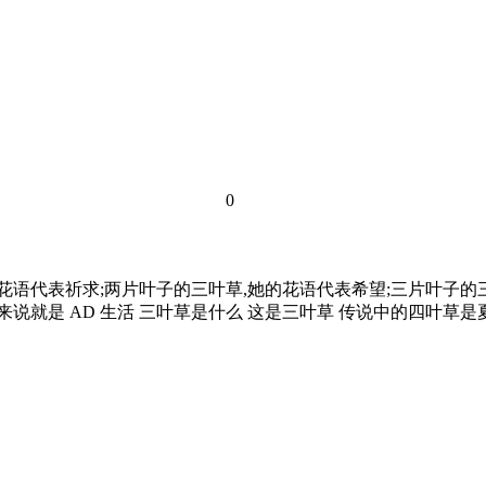
0
花语代表祈求;两片叶子的三叶草,她的花语代表希望;三片叶子的三
来说就是 AD 生活 三叶草是什么 这是三叶草 传说中的四叶草是