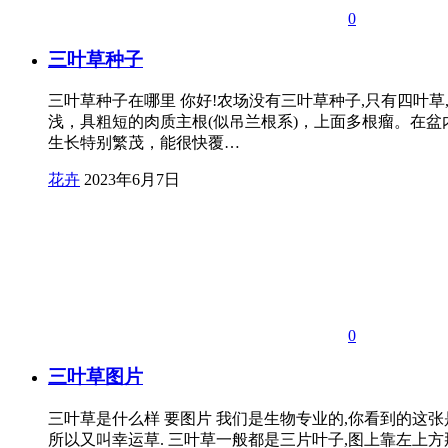
0
三叶草种子
三叶草种子在哪里 你好!农场没有三叶草种子,只有四叶草
浅，具粗短的肉质主根(似吊兰根系)，上面多根瘤。在
生长特别繁茂，能很快覆…
花卉
2023年6月7日
0
三叶草图片
三叶草是什么样 要图片 我们是生物专业的,你看到的这
所以又叫幸运草. 三叶草一般都是三片叶子,图上靠左上方那个就是三