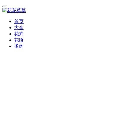
首页
大全
花卉
花语
多肉