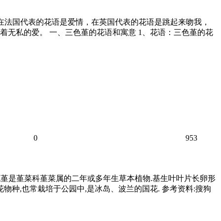
，在法国代表的花语是爱情，在英国代表的花语是跳起来吻我，
无私的爱。 一、三色堇的花语和寓意 1、花语：三色堇的花
0
953
三色堇是堇菜科堇菜属的二年或多年生草本植物.基生叶叶片长卵形
物种,也常栽培于公园中,是冰岛、波兰的国花. 参考资料:搜狗