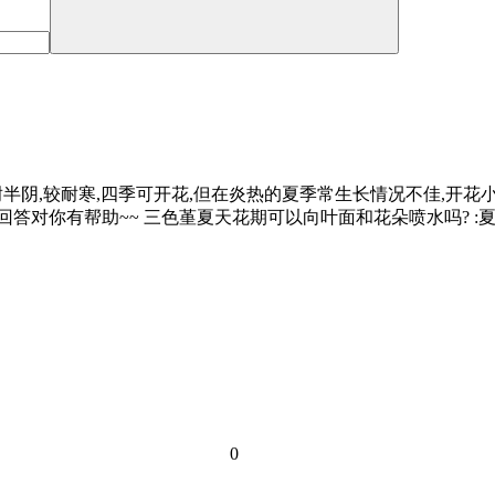
耐半阴,较耐寒,四季可开花,但在炎热的夏季常生长情况不佳,开花
回答对你有帮助~~ 三色堇夏天花期可以向叶面和花朵喷水吗? 
0