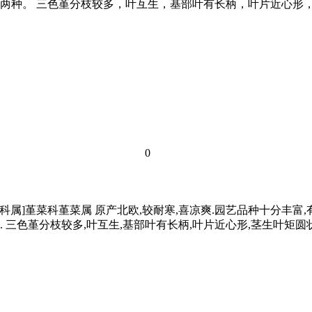
种。 三色堇分枝较多，叶互生，基部叶有长柄，叶片近心形，茎
0
 [科属]堇菜科堇菜属 原产北欧,较耐寒,喜凉爽.园艺品种十分
色堇分枝较多,叶互生,基部叶有长柄,叶片近心形,茎生叶矩圆状卵