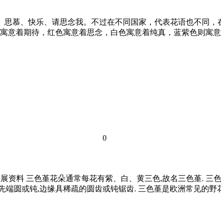
思、思慕、快乐、请思念我。不过在不同国家，代表花语也不同
寓意着期待，红色寓意着思念，白色寓意着纯真，蓝紫色则寓意着
0
 扩展资料 三色堇花朵通常每花有紫、白、黄三色,故名三色堇. 
先端圆或钝,边缘具稀疏的圆齿或钝锯齿. 三色堇是欧洲常见的野花