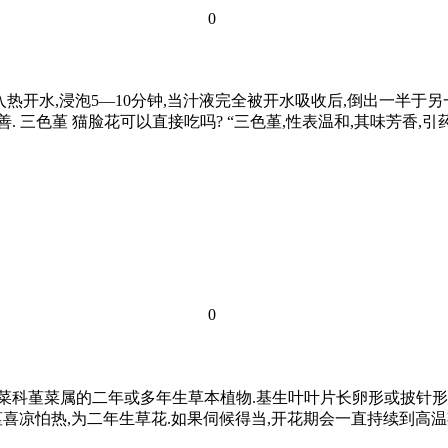
0
入热开水,浸泡5—10分钟,当汁液完全被开水吸收后,倒出一半于
. 三色堇 猫脸花可以直接吃吗? “三色堇,性表温和,其味芳香,引
0
堇菜科堇菜属的二年或多年生草本植物.基生叶叶片长卵形或披针形
堇喜凉怕热,为二年生草花.如果伺候得当,开花期会一直持续到高温