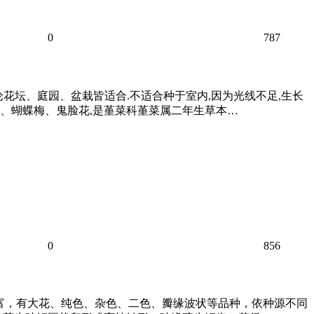
0
787
为宜,无论花坛、庭园、盆栽皆适合.不适合种于室内,因为光线不足,生长
蝶花、蝴蝶梅、鬼脸花,是堇菜科堇菜属二年生草本…
0
856
分丰富，有大花、纯色、杂色、二色、瓣缘波状等品种，依种源不同