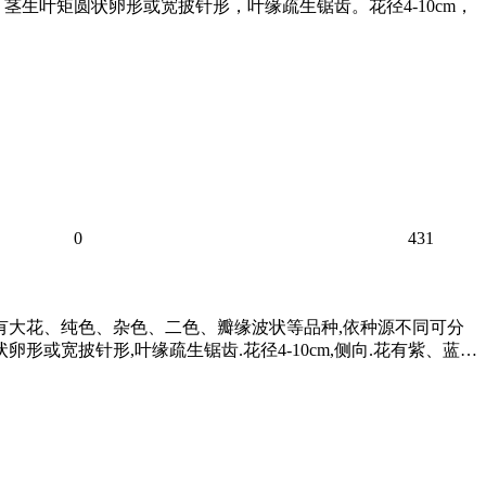
生叶矩圆状卵形或宽披针形，叶缘疏生锯齿。花径4-10cm，
0
431
丰富,有大花、纯色、杂色、二色、瓣缘波状等品种,依种源不同可分
形或宽披针形,叶缘疏生锯齿.花径4-10cm,侧向.花有紫、蓝…