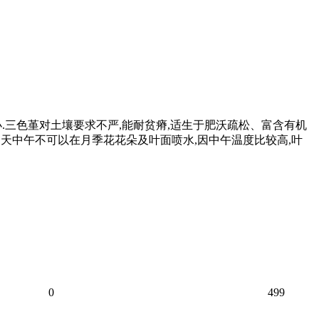
小.三色堇对土壤要求不严,能耐贫瘠,适生于肥沃疏松、富含有机
:夏天中午不可以在月季花花朵及叶面喷水,因中午温度比较高,叶
0
499