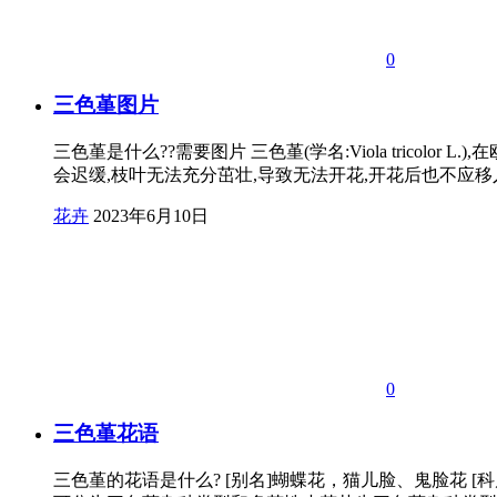
0
三色堇图片
三色堇是什么??需要图片 三色堇(学名:Viola trico
会迟缓,枝叶无法充分茁壮,导致无法开花,开花后也不应移
花卉
2023年6月10日
0
三色堇花语
三色堇的花语是什么? [别名]蝴蝶花，猫儿脸、鬼脸花