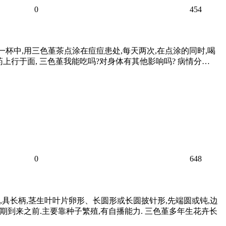
0
454
另一杯中,用三色堇茶点涂在痘痘患处,每天两次,在点涂的同时,喝
药上行于面, 三色堇我能吃吗?对身体有其他影响吗? 病情分…
0
648
,具长柄,茎生叶叶片卵形、长圆形或长圆披针形,先端圆或钝,边
期到来之前.主要靠种子繁殖,有自播能力. 三色堇多年生花卉长