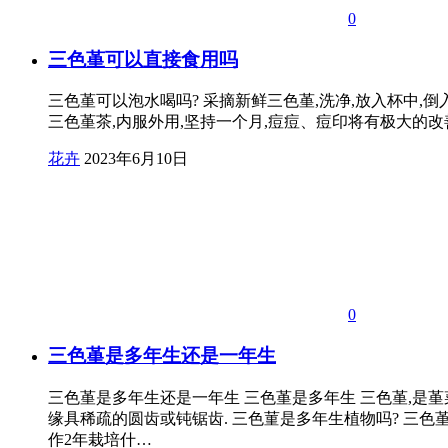
0
三色堇可以直接食用吗
三色堇可以泡水喝吗? 采摘新鲜三色堇,洗净,放入杯中,倒
三色堇茶,内服外用,坚持一个月,痘痘、痘印将有极大的改善
花卉
2023年6月10日
0
三色堇是多年生还是一年生
三色堇是多年生还是一年生 三色堇是多年生 三色堇,是
缘具稀疏的圆齿或钝锯齿. 三色菫是多年生植物吗? 三色
作2年栽培什…