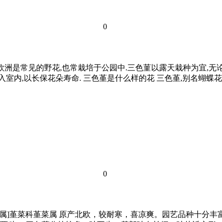
0
lor L.),在欧洲是常见的野花,也常栽培于公园中.三色菫以露天栽种
入室内,以长保花朵寿命. 三色堇是什么样的花 三色堇,别名蝴
0
 [科属]堇菜科堇菜属 原产北欧，较耐寒，喜凉爽。园艺品种十