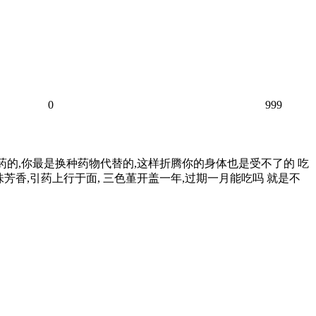
0
999
药的,你最是换种药物代替的,这样折腾你的身体也是受不了的 吃
味芳香,引药上行于面, 三色堇开盖一年,过期一月能吃吗 就是不