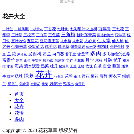
暂无评论
花卉大全
万年青
一叶兰
一帆风顺
丁香花
七叶树
七彩细叶龙血树
三七花
三
一枝黄花
三角梅
三色堇
华李
三棱草
三白草
丝叶茅膏菜
也
三叶草
丽格秋海棠
丽蚌草
仙人掌
仙人球
门铁
五叶地锦
五星花
亚马逊王莲
人参榕
人参花
人心果
仙
令箭荷花
客来
仙鹤来花
佛手花
佛甲草
佩普基诺
侧柏叶
依米花
倒挂金钟
兜
多肉
兰花
发财树
吊兰
向日葵
君子兰
含羞草
多肉植物怎么养
凤仙花
兰
富贵竹
月季
杜鹃
栀子
寒兰
山竹
平安树
康乃馨
文竹
无花果
木槿
橡皮
散尾葵
百合
海棠
滴水观音
熟菜
牡丹
玫瑰
白掌
睡莲
树
水仙
玉兰
矮牵
猪笼草
玉簪
花卉
绿萝
茉莉
薄荷
薰衣草
绣球
荷花
菊花
蝴蝶
牛
花毛茛
茶花
红掌
风信子
兰
蟹爪兰
鸭脚木
郁金香
金银花
雏菊
龟背竹
首页
大全
花卉
花语
多肉
Copyright © 2023 花花草草 版权所有