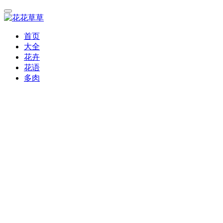
首页
大全
花卉
花语
多肉