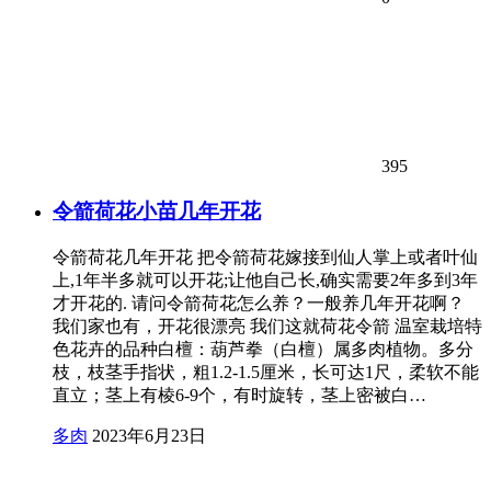
395
令箭荷花小苗几年开花
令箭荷花几年开花 把令箭荷花嫁接到仙人掌上或者叶仙
上,1年半多就可以开花;让他自己长,确实需要2年多到3年
才开花的. 请问令箭荷花怎么养？一般养几年开花啊？
我们家也有，开花很漂亮 我们这就荷花令箭 温室栽培特
色花卉的品种白檀：葫芦拳（白檀）属多肉植物。多分
枝，枝茎手指状，粗1.2-1.5厘米，长可达1尺，柔软不能
直立；茎上有棱6-9个，有时旋转，茎上密被白…
多肉
2023年6月23日