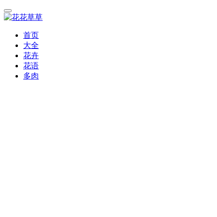
首页
大全
花卉
花语
多肉