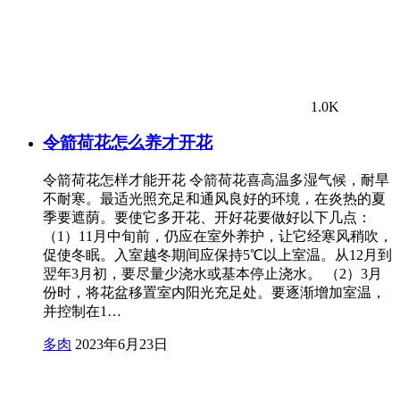
1.0K
令箭荷花怎么养才开花
令箭荷花怎样才能开花 令箭荷花喜高温多湿气候，耐旱
不耐寒。最适光照充足和通风良好的环境，在炎热的夏
季要遮荫。要使它多开花、开好花要做好以下几点：
（1）11月中旬前，仍应在室外养护，让它经寒风稍吹，
促使冬眠。入室越冬期间应保持5℃以上室温。从12月到
翌年3月初，要尽量少浇水或基本停止浇水。 （2）3月
份时，将花盆移置室内阳光充足处。要逐渐增加室温，
并控制在1…
多肉
2023年6月23日