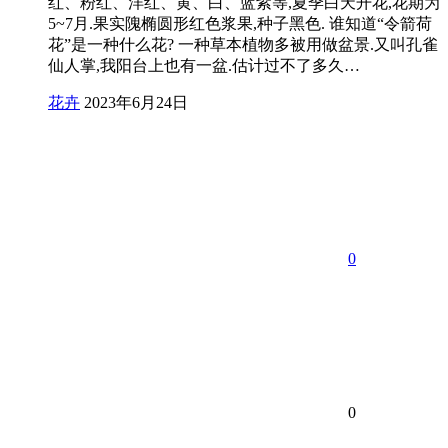
红、粉红、洋红、黄、白、蓝紫等,夏季白天开花,花期为
5~7月.果实隗椭圆形红色浆果,种子黑色. 谁知道“令箭荷
花”是一种什么花? 一种草本植物多被用做盆景.又叫孔雀
仙人掌,我阳台上也有一盆.估计过不了多久…
花卉
2023年6月24日
0
0