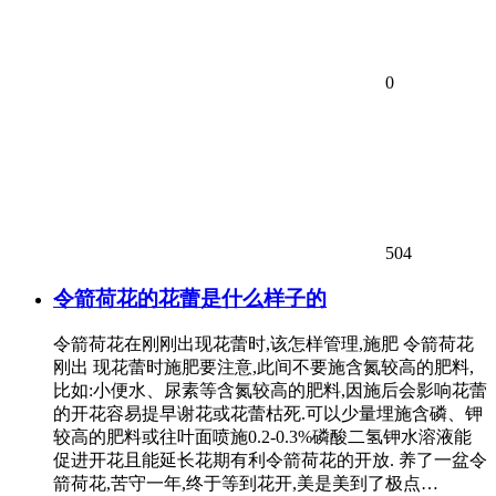
0
504
令箭荷花的花蕾是什么样子的
令箭荷花在刚刚出现花蕾时,该怎样管理,施肥 令箭荷花
刚出 现花蕾时施肥要注意,此间不要施含氮较高的肥料,
比如:小便水、尿素等含氮较高的肥料,因施后会影响花蕾
的开花容易提早谢花或花蕾枯死.可以少量埋施含磷、钾
较高的肥料或往叶面喷施0.2-0.3%磷酸二氢钾水溶液能
促进开花且能延长花期有利令箭荷花的开放. 养了一盆令
箭荷花,苦守一年,终于等到花开,美是美到了极点…