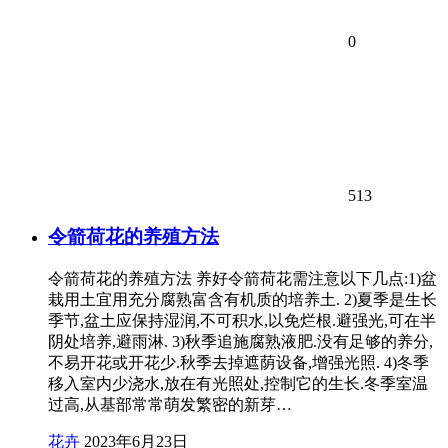
0
513
令箭荷花的养殖方法
令箭荷花的养殖方法 养好令箭荷花需注意以下几点:1)盆
栽用土宜用充分腐熟富含有机质的培养土. 2)夏季是生长
季节,盆土应保持湿润,不可积水,以免烂根.避强光,可在半
阴处培养,避雨淋. 3)秋季追施腐熟液肥.没有足够的养分,
不易开花或开花少.秋季去掉遮荫设备,增强光照. 4)冬季
移入室内少浇水,放在有光照处,控制它的生长.冬季室温
过高,从基部常常萌发繁密的新芽…
花卉
2023年6月23日