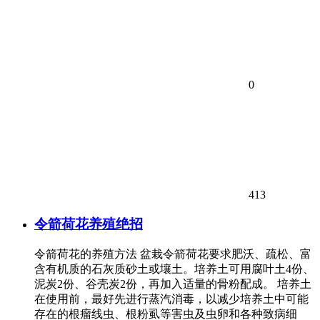
0
413
令箭荷花养殖绝招
令箭荷花的养殖方法 盆栽令箭荷花要求肥沃、疏松、富
含有机质的石灰质砂土或壤土。培养土可用腐叶土4份、
泥炭2份、谷壳炭2份，再加入适量的骨粉配成。 培养土
在使用前，最好先进行蒸汽消毒，以减少培养土中可能
存在的根瘤线虫、根粉虱等害虫及虫卵和各种致病细