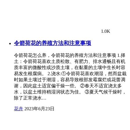
1.0K
令箭荷花的养殖方法和注意事项
令箭荷花怎么养，令箭荷花的养殖方法和注意事项 1.择
土：令箭荷花喜欢土质松散、有肥力、排水通畅且有机
质丰富的微酸性或沙质土壤，在黏重的土壤中生长时容
易发生根腐病。 2.浇水:①令箭荷花喜欢潮湿，然而盆栽
时如果土壤过于潮湿，容易导致根部发霉腐烂或花蕾凋
谢，因此盆土适宜偏干燥一些。 ②春天不适宜浇太多
水，以盆土维持稍湿润状态为佳。 ③夏天气候干燥时，
除了正常浇水…
花卉
2023年6月23日