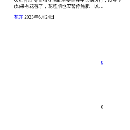
么肥合适 令箭荷花施肥主要是在生长期进行，以春季
(如果有花苞了，花苞期也应暂停施肥，以…
花卉
2023年6月24日
0
0