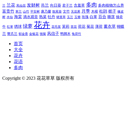
多肉
兰花
发财树
吊兰
向日葵
君子兰
含羞草
多肉植物怎么养
凤仙花
兰
富贵竹
月季
杜鹃
栀子
寒兰
山竹
平安树
康乃馨
文竹
无花果
木槿
橡皮
散尾葵
百合
海棠
滴水观音
熟菜
牡丹
玫瑰
白掌
睡莲
树
水仙
玉兰
矮牵
猪笼草
玉簪
花卉
绿萝
茉莉
薄荷
薰衣草
绣球
荷花
菊花
蝴蝶
牛
花毛茛
茶花
红掌
风信子
兰
蟹爪兰
鸭脚木
郁金香
金银花
雏菊
龟背竹
首页
大全
花卉
花语
多肉
Copyright © 2023 花花草草 版权所有