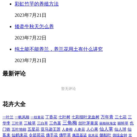
彩虹竹芋的养殖方法
2023年7月21日
矮牵牛秋天怎么养
2023年7月22日
纯土能不能养兰，养兰花用土有什么讲究
2023年7月21日
最新评论
暂无评论
花卉大全
万年青
一叶兰
一帆风顺
丁香花
七叶树
七彩细叶龙血树
三七花
三
一枝黄花
三角梅
三色堇
华李
三棱草
三白草
丝叶茅膏菜
也
三叶草
丽格秋海棠
丽蚌草
仙人掌
仙人球
门铁
五叶地锦
五星花
亚马逊王莲
人参榕
人参花
人心果
仙
令箭荷花
客来
仙鹤来花
佛手花
佛甲草
佩普基诺
侧柏叶
依米花
倒挂金钟
兜