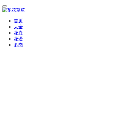
首页
大全
花卉
花语
多肉