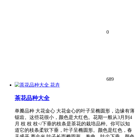
0
689
花卉
茶花品种大全
单瓣品种 大花金心 大花金心的叶子呈椭圆形，边缘有薄
锯齿。这些花很小，颜色是大红色。花期一般从3月到4
月 枝 枝 枝</下垂的枝条是茶花的栽培品种。你可以知
道它的枝条柔软下垂，叶子呈椭圆形。颜色是红色，春
天盛开 赛金光 叶子长而椭圆形，卷曲，叶尖下垂。颜色