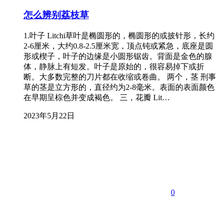
怎么辨别荔枝草
1.叶子 Litchi草叶是椭圆形的，椭圆形的或披针形，长约
2-6厘米，大约0.8-2.5厘米宽，顶点钝或紧急，底座是圆
形或楔子，叶子的边缘是小圆形锯齿。背面是金色的腺
体，静脉上有短发。叶子是原始的，很容易掉下或折
断。大多数完整的刀片都在收缩或卷曲。 两个，茎 刑事
草的茎是立方形的，直径约为2-8毫米。表面的表面颜色
在早期呈棕色并变成褐色。 三，花瓣 Lit…
2023年5月22日
0