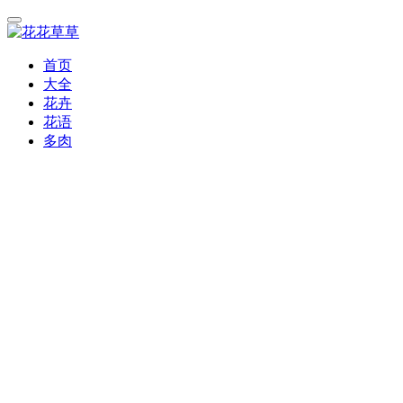
首页
大全
花卉
花语
多肉