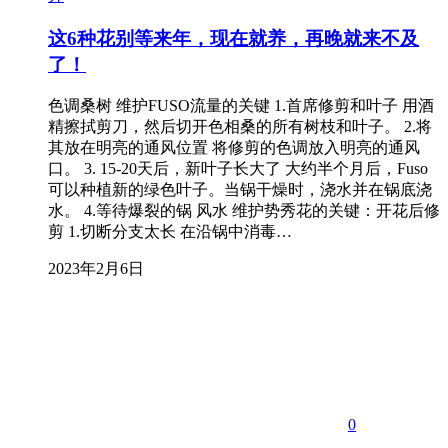
这6种花别等来年，现在就养，再晚就来不及
了！
色调桑树 维护FUSO流量的关键 1.首席修剪和叶子 用酒
精擦拭剪刀，然后切开色相桑的所有树枝和叶子。 2.将
其放在明亮的通风位置 将修剪的色调放入明亮的通风
口。 3. 15-20天后，新叶子长大了 大约半个月后，Fuso
可以种植新的绿色叶子。当锅干燥时，浇水并在锅底浇
水。 4.等待爆裂的锅 风水 维护势秀花的关键：开花后修
剪 1.切断分支太长 在沿锅中消毒…
2023年2月6日
0