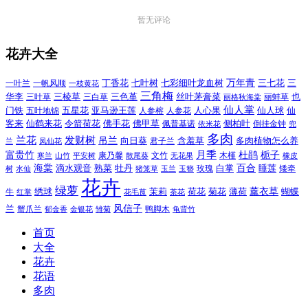
暂无评论
花卉大全
万年青
一叶兰
一帆风顺
丁香花
七叶树
七彩细叶龙血树
三七花
三
一枝黄花
三角梅
三色堇
华李
三棱草
三白草
丝叶茅膏菜
也
三叶草
丽格秋海棠
丽蚌草
仙人掌
仙人球
门铁
五叶地锦
五星花
亚马逊王莲
人参榕
人参花
人心果
仙
令箭荷花
客来
仙鹤来花
佛手花
佛甲草
佩普基诺
侧柏叶
依米花
倒挂金钟
兜
多肉
兰花
发财树
吊兰
向日葵
君子兰
含羞草
多肉植物怎么养
凤仙花
兰
富贵竹
月季
杜鹃
栀子
寒兰
山竹
平安树
康乃馨
文竹
无花果
木槿
橡皮
散尾葵
百合
海棠
滴水观音
熟菜
牡丹
玫瑰
白掌
睡莲
树
水仙
玉兰
矮牵
猪笼草
玉簪
花卉
绿萝
茉莉
薄荷
薰衣草
绣球
荷花
菊花
蝴蝶
牛
花毛茛
茶花
红掌
风信子
兰
蟹爪兰
鸭脚木
郁金香
金银花
雏菊
龟背竹
首页
大全
花卉
花语
多肉