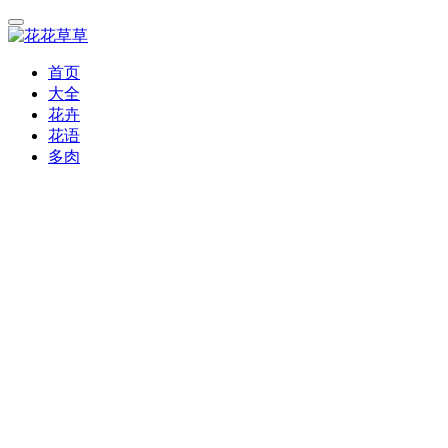
首页
大全
花卉
花语
多肉