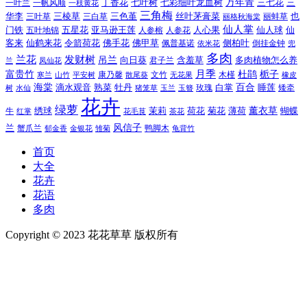
万年青
一叶兰
一帆风顺
丁香花
七叶树
七彩细叶龙血树
三七花
三
一枝黄花
三角梅
三色堇
华李
三棱草
三白草
丝叶茅膏菜
也
三叶草
丽格秋海棠
丽蚌草
仙人掌
仙人球
门铁
五叶地锦
五星花
亚马逊王莲
人参榕
人参花
人心果
仙
令箭荷花
客来
仙鹤来花
佛手花
佛甲草
佩普基诺
侧柏叶
依米花
倒挂金钟
兜
多肉
兰花
发财树
吊兰
向日葵
君子兰
含羞草
多肉植物怎么养
凤仙花
兰
富贵竹
月季
杜鹃
栀子
寒兰
山竹
平安树
康乃馨
文竹
无花果
木槿
橡皮
散尾葵
百合
海棠
滴水观音
熟菜
牡丹
玫瑰
白掌
睡莲
树
水仙
玉兰
矮牵
猪笼草
玉簪
花卉
绿萝
茉莉
薄荷
薰衣草
绣球
荷花
菊花
蝴蝶
牛
花毛茛
茶花
红掌
风信子
兰
蟹爪兰
鸭脚木
郁金香
金银花
雏菊
龟背竹
首页
大全
花卉
花语
多肉
Copyright © 2023 花花草草 版权所有