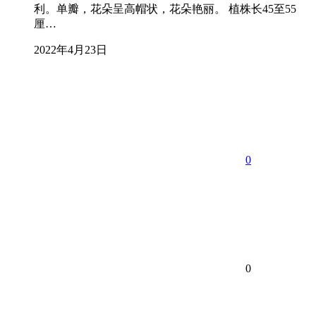
利。单瓣，花朵呈高帽状，花朵艳丽。 植株长45至55
厘…
2022年4月23日
0
0