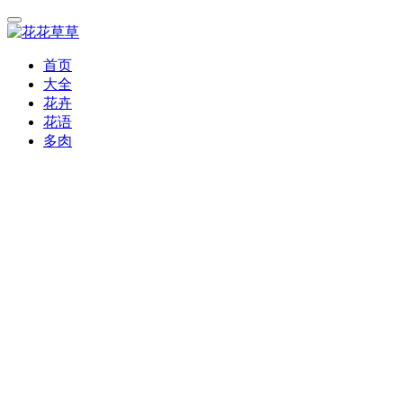
首页
大全
花卉
花语
多肉