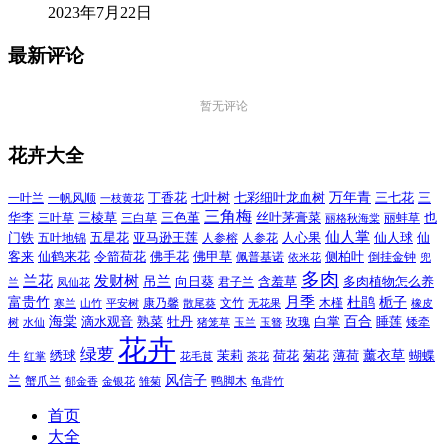
2023年7月22日
最新评论
暂无评论
花卉大全
万年青
一叶兰
一帆风顺
丁香花
七叶树
七彩细叶龙血树
三七花
三
一枝黄花
三角梅
三色堇
华李
三棱草
三白草
丝叶茅膏菜
也
三叶草
丽格秋海棠
丽蚌草
仙人掌
仙人球
门铁
五叶地锦
五星花
亚马逊王莲
人参榕
人参花
人心果
仙
令箭荷花
客来
仙鹤来花
佛手花
佛甲草
佩普基诺
侧柏叶
依米花
倒挂金钟
兜
多肉
兰花
发财树
吊兰
向日葵
君子兰
含羞草
多肉植物怎么养
凤仙花
兰
富贵竹
月季
杜鹃
栀子
寒兰
山竹
平安树
康乃馨
文竹
无花果
木槿
橡皮
散尾葵
百合
海棠
滴水观音
熟菜
牡丹
玫瑰
白掌
睡莲
树
水仙
玉兰
矮牵
猪笼草
玉簪
花卉
绿萝
茉莉
薄荷
薰衣草
绣球
荷花
菊花
蝴蝶
牛
花毛茛
茶花
红掌
风信子
兰
蟹爪兰
鸭脚木
郁金香
金银花
雏菊
龟背竹
首页
大全