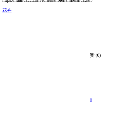
https://huahuacc.com/ruhebianbienanmeishuixian/
花卉
赞
(0)
0