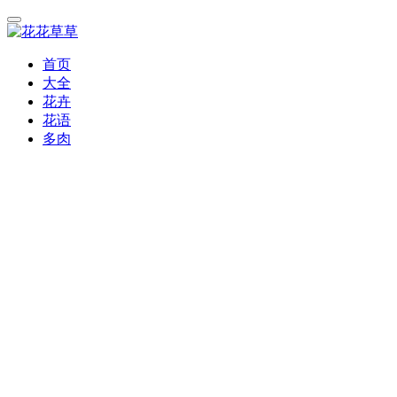
首页
大全
花卉
花语
多肉