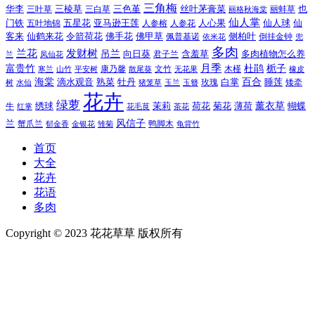
三角梅
三色堇
华李
三棱草
三白草
丝叶茅膏菜
也
三叶草
丽格秋海棠
丽蚌草
仙人掌
仙人球
门铁
五叶地锦
五星花
亚马逊王莲
人参榕
人参花
人心果
仙
令箭荷花
客来
仙鹤来花
佛手花
佛甲草
佩普基诺
侧柏叶
依米花
倒挂金钟
兜
多肉
兰花
发财树
吊兰
向日葵
君子兰
含羞草
多肉植物怎么养
凤仙花
兰
富贵竹
月季
杜鹃
栀子
寒兰
山竹
平安树
康乃馨
文竹
无花果
木槿
橡皮
散尾葵
百合
海棠
滴水观音
熟菜
牡丹
玫瑰
白掌
睡莲
树
水仙
玉兰
矮牵
猪笼草
玉簪
花卉
绿萝
茉莉
薄荷
薰衣草
绣球
荷花
菊花
蝴蝶
牛
花毛茛
茶花
红掌
风信子
兰
蟹爪兰
鸭脚木
郁金香
金银花
雏菊
龟背竹
首页
大全
花卉
花语
多肉
Copyright © 2023 花花草草 版权所有