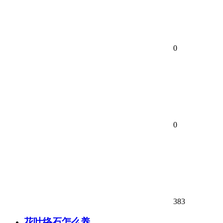
0
0
383
花叶络石怎么养