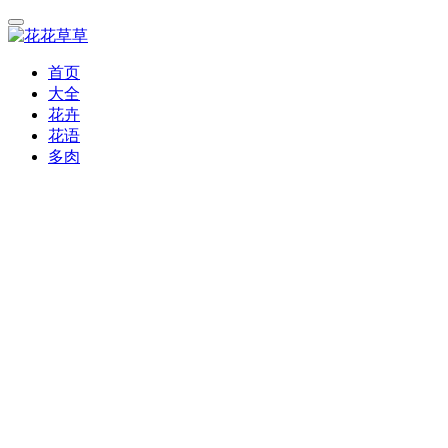
首页
大全
花卉
花语
多肉