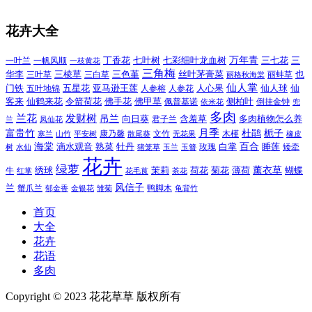
花卉大全
万年青
一叶兰
一帆风顺
丁香花
七叶树
七彩细叶龙血树
三七花
三
一枝黄花
三角梅
三色堇
华李
三棱草
三白草
丝叶茅膏菜
也
三叶草
丽格秋海棠
丽蚌草
仙人掌
仙人球
门铁
五叶地锦
五星花
亚马逊王莲
人参榕
人参花
人心果
仙
令箭荷花
客来
仙鹤来花
佛手花
佛甲草
佩普基诺
侧柏叶
依米花
倒挂金钟
兜
多肉
兰花
发财树
吊兰
向日葵
君子兰
含羞草
多肉植物怎么养
凤仙花
兰
富贵竹
月季
杜鹃
栀子
寒兰
山竹
平安树
康乃馨
文竹
无花果
木槿
橡皮
散尾葵
百合
海棠
滴水观音
熟菜
牡丹
玫瑰
白掌
睡莲
树
水仙
玉兰
矮牵
猪笼草
玉簪
花卉
绿萝
茉莉
薄荷
薰衣草
绣球
荷花
菊花
蝴蝶
牛
花毛茛
茶花
红掌
风信子
兰
蟹爪兰
鸭脚木
郁金香
金银花
雏菊
龟背竹
首页
大全
花卉
花语
多肉
Copyright © 2023 花花草草 版权所有