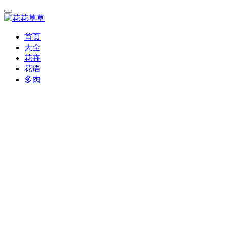
首页
大全
花卉
花语
多肉