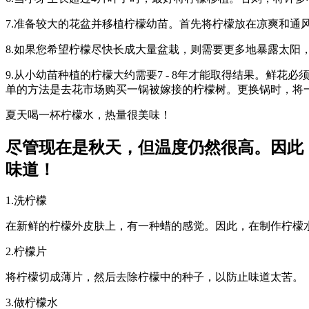
7.准备较大的花盆并移植柠檬幼苗。首先将柠檬放在凉爽和通
8.如果您希望柠檬尽快长成大量盆栽，则需要更多地暴露太阳
9.从小幼苗种植的柠檬大约需要7 - 8年才能取得结果。鲜
单的方法是去花市场购买一锅被嫁接的柠檬树。更换锅时，将
夏天喝一杯柠檬水，热量很美味！
尽管现在是秋天，但温度仍然很高。因此
味道！
1.洗柠檬
在新鲜的柠檬外皮肤上，有一种蜡的感觉。因此，在制作柠檬
2.柠檬片
将柠檬切成薄片，然后去除柠檬中的种子，以防止味道太苦。
3.做柠檬水