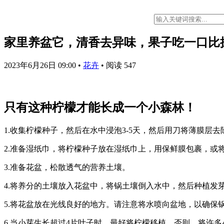
家里养盆它，清香去异味，果子吃一口比
2023年6月26日 09:00
•
花卉
•
阅读 547
只有这种柠檬才能长成一个小森林！
1.收集柠檬种子，然后在水中浸泡3-5天，然后用刀将薄膜
2.准备湿纸巾，将柠檬种子放在湿纸巾上，用保鲜膜包裹，或
3.准备花盆，松散透气的营养土壤。
4.将养分的土壤放入花盆中，将锅土壤倒入水中，然后种植发
5.将花盆放在光线良好的地方。请注意将水喷向盆地，以确保
6.当小芽生长超过4片叶子时，最好将柠檬移植。否则，将许