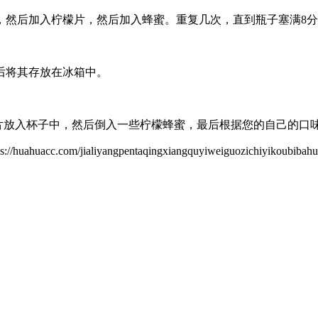
，然后加入柠檬片，然后加入蜂蜜。重复几次，直到瓶子塞满8
后将其存放在冰箱中。
檬片放入杯子中，然后倒入一些柠檬蜂蜜，最后根据您的自己的口
aliyangpentaqingxiangquyiweiguozichiyikoubibahuogu