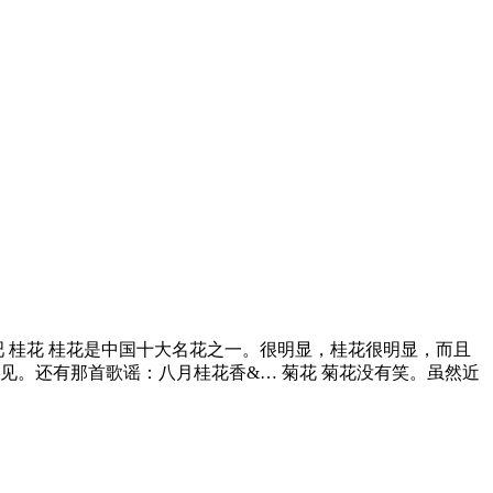
吧 桂花 桂花是中国十大名花之一。很明显，桂花很明显，而且
。还有那首歌谣：八月桂花香&… 菊花 菊花没有笑。虽然近