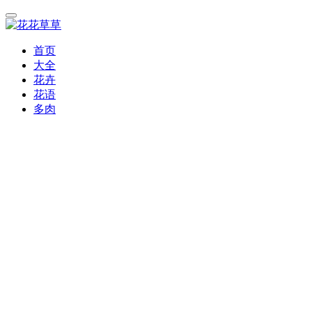
首页
大全
花卉
花语
多肉