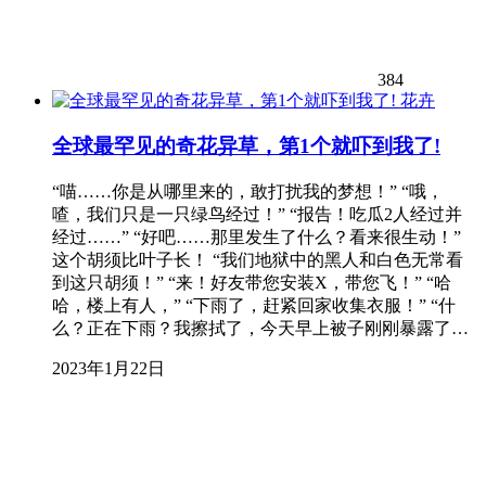
384
花卉
全球最罕见的奇花异草，第1个就吓到我了!
“喵……你是从哪里来的，敢打扰我的梦想！” “哦，
喳，我们只是一只绿鸟经过！” “报告！吃瓜2人经过并
经过……” “好吧……那里发生了什么？看来很生动！”
这个胡须比叶子长！ “我们地狱中的黑人和白色无常看
到这只胡须！” “来！好友带您安装X，带您飞！” “哈
哈，楼上有人，” “下雨了，赶紧回家收集衣服！” “什
么？正在下雨？我擦拭了，今天早上被子刚刚暴露了…
2023年1月22日