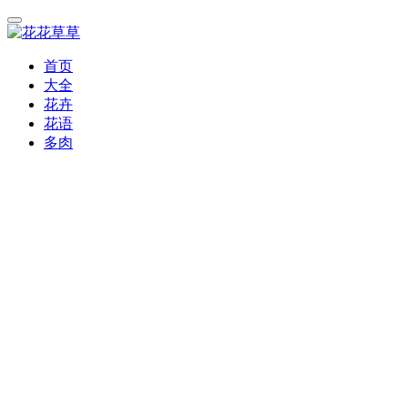
首页
大全
花卉
花语
多肉