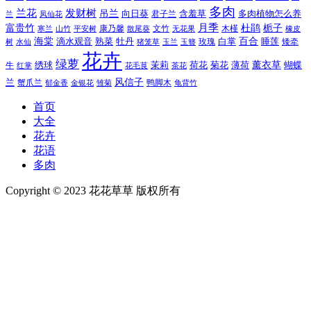
多肉
兰花
发财树
吊兰
向日葵
君子兰
含羞草
多肉植物怎么养
凤仙花
兰
富贵竹
月季
杜鹃
栀子
寒兰
山竹
平安树
康乃馨
文竹
无花果
木槿
橡皮
散尾葵
百合
海棠
滴水观音
熟菜
牡丹
玫瑰
白掌
睡莲
树
水仙
玉兰
矮牵
猪笼草
玉簪
花卉
绿萝
茉莉
薄荷
薰衣草
绣球
荷花
菊花
蝴蝶
牛
花毛茛
茶花
红掌
风信子
兰
蟹爪兰
鸭脚木
郁金香
金银花
雏菊
龟背竹
首页
大全
花卉
花语
多肉
Copyright © 2023 花花草草 版权所有