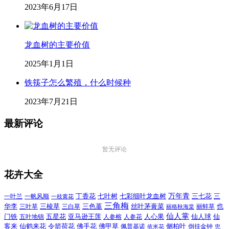
2023年6月17日
龙血树的主要价值
2025年1月1日
铁筷子怎么繁殖，什么时候种
2023年7月21日
最新评论
暂无评论
花卉大全
万年青
一叶兰
一帆风顺
丁香花
七叶树
七彩细叶龙血树
三七花
三
一枝黄花
三角梅
三色堇
华李
三棱草
三白草
丝叶茅膏菜
也
三叶草
丽格秋海棠
丽蚌草
仙人掌
仙人球
门铁
五叶地锦
五星花
亚马逊王莲
人参榕
人参花
人心果
仙
令箭荷花
客来
仙鹤来花
佛手花
佛甲草
佩普基诺
侧柏叶
依米花
倒挂金钟
兜