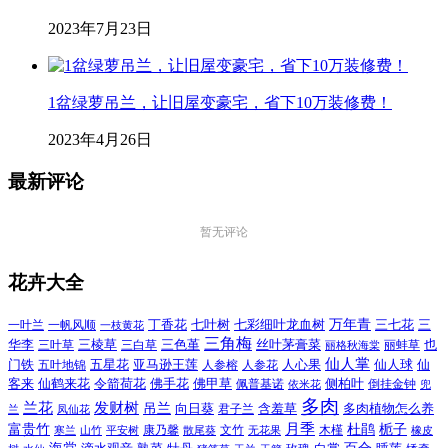
2023年7月23日
1盆绿萝吊兰，让旧屋变豪宅，省下10万装修费！
2023年4月26日
最新评论
暂无评论
花卉大全
万年青
一叶兰
一帆风顺
丁香花
七叶树
七彩细叶龙血树
三七花
三
一枝黄花
三角梅
三色堇
华李
三棱草
三白草
丝叶茅膏菜
也
三叶草
丽格秋海棠
丽蚌草
仙人掌
仙人球
门铁
五叶地锦
五星花
亚马逊王莲
人参榕
人参花
人心果
仙
令箭荷花
客来
仙鹤来花
佛手花
佛甲草
佩普基诺
侧柏叶
依米花
倒挂金钟
兜
多肉
兰花
发财树
吊兰
向日葵
君子兰
含羞草
多肉植物怎么养
凤仙花
兰
富贵竹
月季
杜鹃
栀子
寒兰
山竹
平安树
康乃馨
文竹
无花果
木槿
橡皮
散尾葵
百合