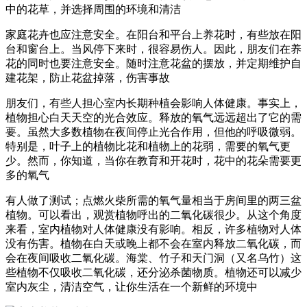
中的花草，并选择周围的环境和清洁
家庭花卉也应注意安全。在阳台和平台上养花时，有些放在阳
台和窗台上。当风停下来时，很容易伤人。因此，朋友们在养
花的同时也要注意安全。随时注意花盆的摆放，并定期维护自
建花架，防止花盆掉落，伤害事故
朋友们，有些人担心室内长期种植会影响人体健康。事实上，
植物担心白天天空的光合效应。释放的氧气远远超出了它的需
要。虽然大多数植物在夜间停止光合作用，但他的呼吸微弱。
特别是，叶子上的植物比花和植物上的花弱，需要的氧气更
少。然而，你知道，当你在教育和开花时，花中的花朵需要更
多的氧气
有人做了测试；点燃火柴所需的氧气量相当于房间里的两三盆
植物。可以看出，观赏植物呼出的二氧化碳很少。从这个角度
来看，室内植物对人体健康没有影响。相反，许多植物对人体
没有伤害。植物在白天或晚上都不会在室内释放二氧化碳，而
会在夜间吸收二氧化碳。海棠、竹子和天门洞（又名乌竹）这
些植物不仅吸收二氧化碳，还分泌杀菌物质。植物还可以减少
室内灰尘，清洁空气，让你生活在一个新鲜的环境中