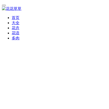
首页
大全
花卉
花语
多肉