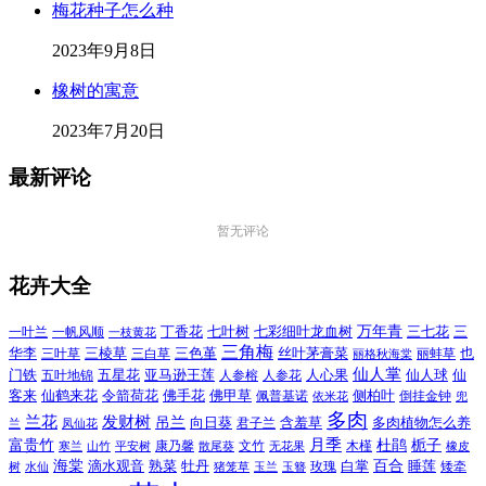
梅花种子怎么种
2023年9月8日
橡树的寓意
2023年7月20日
最新评论
暂无评论
花卉大全
万年青
一叶兰
一帆风顺
丁香花
七叶树
七彩细叶龙血树
三七花
三
一枝黄花
三角梅
三色堇
华李
三棱草
三白草
丝叶茅膏菜
也
三叶草
丽格秋海棠
丽蚌草
仙人掌
仙人球
门铁
五叶地锦
五星花
亚马逊王莲
人参榕
人参花
人心果
仙
令箭荷花
客来
仙鹤来花
佛手花
佛甲草
佩普基诺
侧柏叶
依米花
倒挂金钟
兜
多肉
兰花
发财树
吊兰
向日葵
君子兰
含羞草
多肉植物怎么养
凤仙花
兰
富贵竹
月季
杜鹃
栀子
寒兰
山竹
平安树
康乃馨
文竹
无花果
木槿
橡皮
散尾葵
百合
海棠
滴水观音
熟菜
牡丹
玫瑰
白掌
睡莲
树
水仙
玉兰
矮牵
猪笼草
玉簪