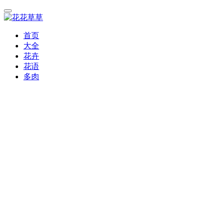
首页
大全
花卉
花语
多肉