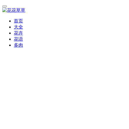
首页
大全
花卉
花语
多肉