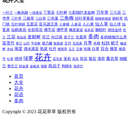
花卉大全
万年青
一叶兰
一帆风顺
丁香花
七叶树
七彩细叶龙血树
三七花
三
一枝黄花
三角梅
三色堇
华李
三棱草
三白草
丝叶茅膏菜
也
三叶草
丽格秋海棠
丽蚌草
仙人掌
仙人球
门铁
五叶地锦
五星花
亚马逊王莲
人参榕
人参花
人心果
仙
令箭荷花
客来
仙鹤来花
佛手花
佛甲草
佩普基诺
侧柏叶
依米花
倒挂金钟
兜
多肉
兰花
发财树
吊兰
向日葵
君子兰
含羞草
多肉植物怎么养
凤仙花
兰
富贵竹
月季
杜鹃
栀子
寒兰
山竹
平安树
康乃馨
文竹
无花果
木槿
橡皮
散尾葵
百合
海棠
滴水观音
熟菜
牡丹
玫瑰
白掌
睡莲
树
水仙
玉兰
矮牵
猪笼草
玉簪
花卉
绿萝
茉莉
薄荷
薰衣草
绣球
荷花
菊花
蝴蝶
牛
花毛茛
茶花
红掌
风信子
兰
蟹爪兰
鸭脚木
郁金香
金银花
雏菊
龟背竹
首页
大全
花卉
花语
多肉
Copyright © 2023 花花草草 版权所有