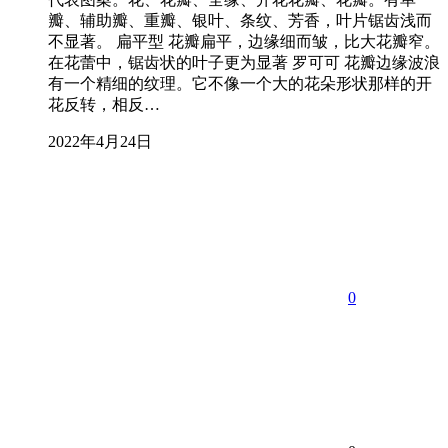
瓣、辅助瓣、重瓣、银叶、条纹、芳香，叶片锯齿浅而
不显著。 扁平型 花瓣扁平，边缘细而皱，比大花瓣窄。
在花蕾中，锯齿状的叶子更为显著 罗可可 花瓣边缘波浪
有一个精细的纹理。它不像一个大的花朵形状那样的开
花反转，相反…
2022年4月24日
0