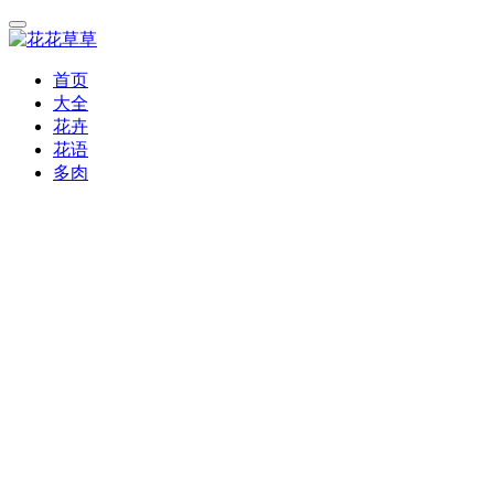
首页
大全
花卉
花语
多肉