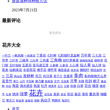
唐菖蒲种球种植方法
2023年7月21日
最新评论
暂无评论
花卉大全
万年青
一叶兰
一帆风顺
丁香花
七叶树
七彩细叶龙血树
三七花
三
一枝黄花
三角梅
三色堇
华李
三棱草
三白草
丝叶茅膏菜
也
三叶草
丽格秋海棠
丽蚌草
仙人掌
仙人球
门铁
五叶地锦
五星花
亚马逊王莲
人参榕
人参花
人心果
仙
令箭荷花
客来
仙鹤来花
佛手花
佛甲草
佩普基诺
侧柏叶
依米花
倒挂金钟
兜
多肉
兰花
发财树
吊兰
向日葵
君子兰
含羞草
多肉植物怎么养
凤仙花
兰
富贵竹
月季
杜鹃
栀子
寒兰
山竹
平安树
康乃馨
文竹
无花果
木槿
橡皮
散尾葵
百合
海棠
滴水观音
熟菜
牡丹
玫瑰
白掌
睡莲
树
水仙
玉兰
矮牵
猪笼草
玉簪
花卉
绿萝
茉莉
薄荷
薰衣草
绣球
荷花
菊花
蝴蝶
牛
花毛茛
茶花
红掌
风信子
兰
蟹爪兰
鸭脚木
郁金香
金银花
雏菊
龟背竹
首页