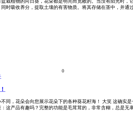
有盆栽植物的向日葵，花朵都是明亮而宽敞的。当没有阳光时，它
，同时吸收养分，提取土壤的有害物质。将其存储在茎中，并通
0
卉
！
不同，花朵会向您展示花朵下的各种葵花籽海！ 大笑 这确实是
脏：这产品有趣吗？完整的功能是毛茸茸的，非常含糊，总是无辜