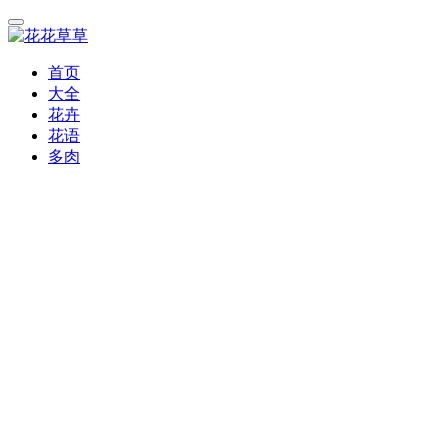
首页
大全
花卉
花语
多肉