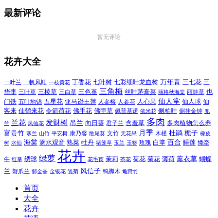
最新评论
暂无评论
花卉大全
万年青
一叶兰
一帆风顺
丁香花
七叶树
七彩细叶龙血树
三七花
三
一枝黄花
三角梅
三色堇
华李
三棱草
三白草
丝叶茅膏菜
也
三叶草
丽格秋海棠
丽蚌草
仙人掌
仙人球
门铁
五叶地锦
五星花
亚马逊王莲
人参榕
人参花
人心果
仙
令箭荷花
客来
仙鹤来花
佛手花
佛甲草
佩普基诺
侧柏叶
依米花
倒挂金钟
兜
多肉
兰花
发财树
吊兰
向日葵
君子兰
含羞草
多肉植物怎么养
凤仙花
兰
富贵竹
月季
杜鹃
栀子
寒兰
山竹
平安树
康乃馨
文竹
无花果
木槿
橡皮
散尾葵
百合
海棠
滴水观音
熟菜
牡丹
玫瑰
白掌
睡莲
树
水仙
玉兰
矮牵
猪笼草
玉簪
花卉
绿萝
茉莉
薄荷
薰衣草
绣球
荷花
菊花
蝴蝶
牛
花毛茛
茶花
红掌
风信子
兰
蟹爪兰
鸭脚木
郁金香
金银花
雏菊
龟背竹
首页
大全
花卉