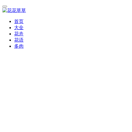
首页
大全
花卉
花语
多肉