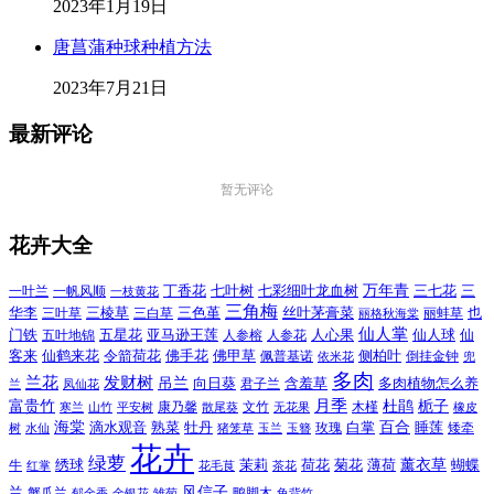
2023年1月19日
唐菖蒲种球种植方法
2023年7月21日
最新评论
暂无评论
花卉大全
万年青
一叶兰
一帆风顺
丁香花
七叶树
七彩细叶龙血树
三七花
三
一枝黄花
三角梅
三色堇
华李
三棱草
三白草
丝叶茅膏菜
也
三叶草
丽格秋海棠
丽蚌草
仙人掌
仙人球
门铁
五叶地锦
五星花
亚马逊王莲
人参榕
人参花
人心果
仙
令箭荷花
客来
仙鹤来花
佛手花
佛甲草
佩普基诺
侧柏叶
依米花
倒挂金钟
兜
多肉
兰花
发财树
吊兰
向日葵
君子兰
含羞草
多肉植物怎么养
凤仙花
兰
富贵竹
月季
杜鹃
栀子
寒兰
山竹
平安树
康乃馨
文竹
无花果
木槿
橡皮
散尾葵
百合
海棠
滴水观音
熟菜
牡丹
玫瑰
白掌
睡莲
树
水仙
玉兰
矮牵
猪笼草
玉簪
花卉
绿萝
茉莉
薄荷
薰衣草
绣球
荷花
菊花
蝴蝶
牛
花毛茛
茶花
红掌
风信子
兰
蟹爪兰
鸭脚木
郁金香
金银花
雏菊
龟背竹