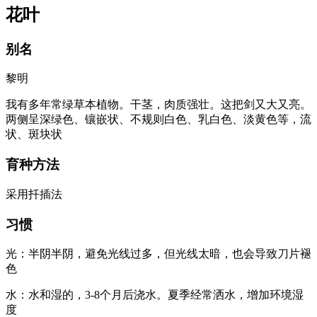
花叶
别名
黎明
我有多年常绿草本植物。干茎，肉质强壮。这把剑又大又亮。
两侧呈深绿色、镶嵌状、不规则白色、乳白色、淡黄色等，流
状、斑块状
育种方法
采用扦插法
习惯
光：半阴半阴，避免光线过多，但光线太暗，也会导致刀片褪
色
水：水和湿的，3-8个月后浇水。夏季经常洒水，增加环境湿
度