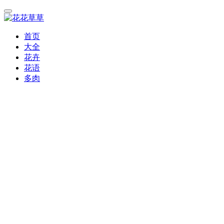
首页
大全
花卉
花语
多肉