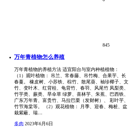
845
万年青植物怎么养殖
万年青植物的养植方法 适宜阳台与室内种植植物：
（1）观叶植物： 吊兰、常春藤、吊竹梅、合果芋、长
春蔓。 橡皮树、小苏铁、棕竹、散尾葵、袖珍椰子、文
竹、变叶木、红背桂、龟背竹、春羽、风尾竹 凤梨类、
竹芋类、蕨类、旱伞草 绿萝、喜林芋、朱蕉、巴西铁、
广东万年青、富贵竹、马拉巴栗（发财树）、 彩叶芋、
竹节海棠等。 （2）观花植物： 月季、迎春、梅桩、盆
栽紫蔽、瑞…
多肉
2023年6月6日