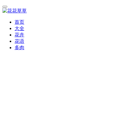
首页
大全
花卉
花语
多肉