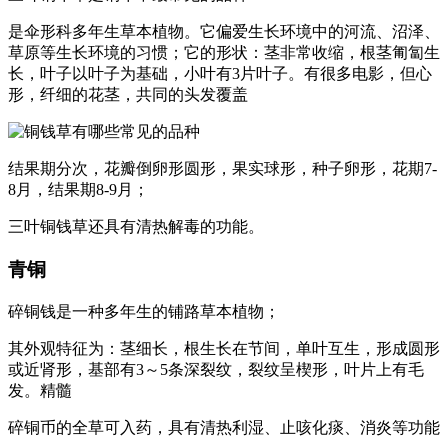
是伞形科多年生草本植物。它偏爱生长环境中的河流、沼泽、
草原等生长环境的习惯；它的形状：茎非常收缩，根茎匍匐生
长，叶子以叶子为基础，小叶有3片叶子。有很多电影，但心
形，纤细的花茎，共同的头发覆盖
结果期分次，花瓣倒卵形圆形，果实球形，种子卵形，花期7-
8月，结果期8-9月；
三叶铜钱草还具有清热解毒的功能。
青铜
碎铜钱是一种多年生的铺路草本植物；
其外观特征为：茎细长，根生长在节间，单叶互生，形成圆形
或近肾形，基部有3～5条深裂纹，裂纹呈楔形，叶片上有毛
发。精髓
碎铜币的全草可入药，具有清热利湿、止咳化痰、消炎等功能