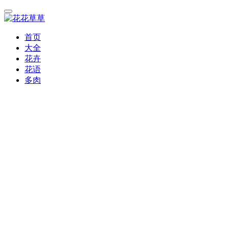
首页
大全
花卉
花语
多肉