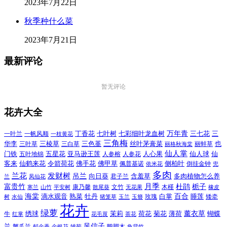
2023年7月22日
秋季种什么菜
2023年7月21日
最新评论
暂无评论
花卉大全
万年青
一叶兰
一帆风顺
丁香花
七叶树
七彩细叶龙血树
三七花
三
一枝黄花
三角梅
三色堇
华李
三棱草
三白草
丝叶茅膏菜
也
三叶草
丽格秋海棠
丽蚌草
仙人掌
仙人球
门铁
五叶地锦
五星花
亚马逊王莲
人参榕
人参花
人心果
仙
令箭荷花
客来
仙鹤来花
佛手花
佛甲草
佩普基诺
侧柏叶
依米花
倒挂金钟
兜
多肉
兰花
发财树
吊兰
向日葵
君子兰
含羞草
多肉植物怎么养
凤仙花
兰
富贵竹
月季
杜鹃
栀子
寒兰
山竹
平安树
康乃馨
文竹
无花果
木槿
橡皮
散尾葵
百合
海棠
滴水观音
熟菜
牡丹
玫瑰
白掌
睡莲
树
水仙
玉兰
矮牵
猪笼草
玉簪
花卉
绿萝
茉莉
薄荷
薰衣草
绣球
荷花
菊花
蝴蝶
牛
花毛茛
茶花
红掌
风信子
兰
蟹爪兰
鸭脚木
郁金香
金银花
雏菊
龟背竹