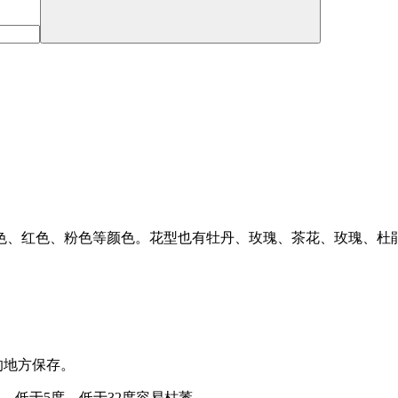
色、红色、粉色等颜色。花型也有牡丹、玫瑰、茶花、玫瑰、杜
的地方保存。
℃，低于5度。低于32度容易枯萎。