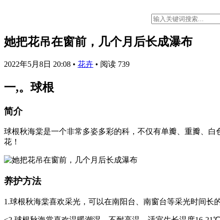
她把花吊在窗前，几个月后长成瀑布
2022年5月8日 20:08
•
花卉
•
阅读 739
一,。球根
简介
球根秋海棠是一个非常多姿多彩的科，不仅有单瓣、重瓣、白
花！
养护方法
1.球根秋海棠喜欢采光，可以在南阳台、南窗台等采光时间长
<2.球根秋海棠喜欢温暖潮湿，不耐高温，适宜生长温度16-21