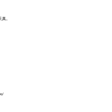
天真。
u/