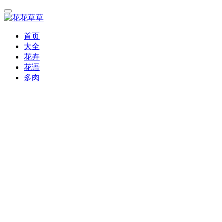
首页
大全
花卉
花语
多肉