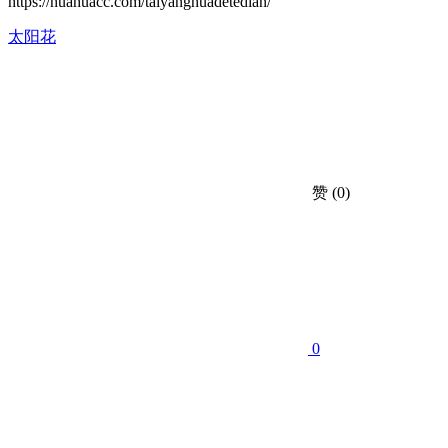
https://huahuacc.com/taiyanghuadetedian/
太阳花
赞
(0)
0