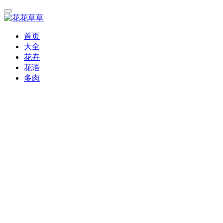
首页
大全
花卉
花语
多肉