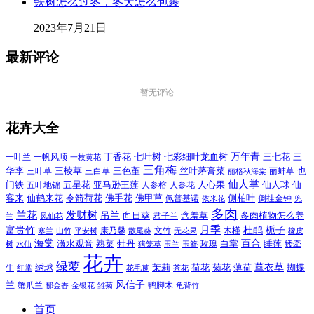
铁树怎么过冬，冬天怎么包裹
2023年7月21日
最新评论
暂无评论
花卉大全
万年青
一叶兰
一帆风顺
丁香花
七叶树
七彩细叶龙血树
三七花
三
一枝黄花
三角梅
三色堇
华李
三棱草
三白草
丝叶茅膏菜
也
三叶草
丽格秋海棠
丽蚌草
仙人掌
仙人球
门铁
五叶地锦
五星花
亚马逊王莲
人参榕
人参花
人心果
仙
令箭荷花
客来
仙鹤来花
佛手花
佛甲草
佩普基诺
侧柏叶
依米花
倒挂金钟
兜
多肉
兰花
发财树
吊兰
向日葵
君子兰
含羞草
多肉植物怎么养
凤仙花
兰
富贵竹
月季
杜鹃
栀子
寒兰
山竹
平安树
康乃馨
文竹
无花果
木槿
橡皮
散尾葵
百合
海棠
滴水观音
熟菜
牡丹
玫瑰
白掌
睡莲
树
水仙
玉兰
矮牵
猪笼草
玉簪
花卉
绿萝
茉莉
薄荷
薰衣草
绣球
荷花
菊花
蝴蝶
牛
花毛茛
茶花
红掌
风信子
兰
蟹爪兰
鸭脚木
郁金香
金银花
雏菊
龟背竹
首页