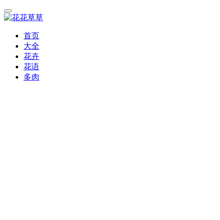
首页
大全
花卉
花语
多肉