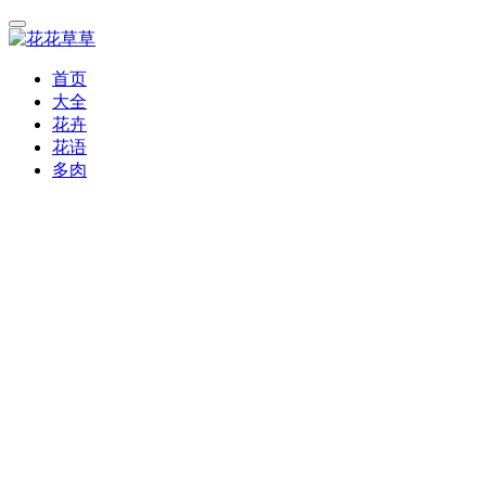
首页
大全
花卉
花语
多肉