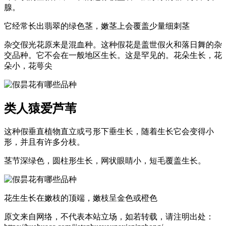
腺。
它经常长出翡翠的绿色茎，嫩茎上会覆盖少量细刺茎
杂交假光花原来是混血种。这种假花是盖世假火和落日舞的杂
交品种。它不会在一般地区生长。这是罕见的。花朵生长，花
朵小，花萼尖
类人猿爱芦苇
这种假垂直植物直立或弓形下垂生长，随着生长它会变得小
形，并且有许多分枝。
茎节深绿色，圆柱形生长，网状眼睛小，短毛覆盖生长。
花生生长在嫩枝的顶端，嫩枝呈金色或橙色
原文来自网络，不代表本站立场，如若转载，请注明出处：