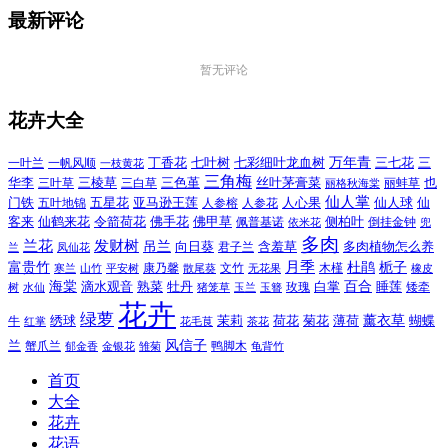
最新评论
暂无评论
花卉大全
万年青
一叶兰
一帆风顺
丁香花
七叶树
七彩细叶龙血树
三七花
三
一枝黄花
三角梅
三色堇
华李
三棱草
三白草
丝叶茅膏菜
也
三叶草
丽格秋海棠
丽蚌草
仙人掌
仙人球
门铁
五叶地锦
五星花
亚马逊王莲
人参榕
人参花
人心果
仙
令箭荷花
客来
仙鹤来花
佛手花
佛甲草
佩普基诺
侧柏叶
依米花
倒挂金钟
兜
多肉
兰花
发财树
吊兰
向日葵
君子兰
含羞草
多肉植物怎么养
凤仙花
兰
富贵竹
月季
杜鹃
栀子
寒兰
山竹
平安树
康乃馨
文竹
无花果
木槿
橡皮
散尾葵
百合
海棠
滴水观音
熟菜
牡丹
玫瑰
白掌
睡莲
树
水仙
玉兰
矮牵
猪笼草
玉簪
花卉
绿萝
茉莉
薄荷
薰衣草
绣球
荷花
菊花
蝴蝶
牛
花毛茛
茶花
红掌
风信子
兰
蟹爪兰
鸭脚木
郁金香
金银花
雏菊
龟背竹
首页
大全
花卉
花语