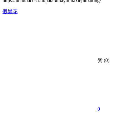
https://huahuacc.com/jiatanhuayounaxiepinzhong/
假昙花
赞
(0)
0