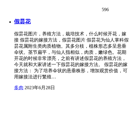
596
假昙花
假昙花图片，养殖方法，栽培技术，什么时候开花，嫁
接 假昙花的嫁接方法，假昙花图片 假昙花为仙人掌科假
昙花属附生类肉质植物。其多分枝，植株形态多呈悬垂
伞状。茎节扁平，与仙人指相似，肉质，嫩绿色。花期
开花的时候非常漂亮，之前有讲述假昙花的养殖方法，
今天就和大家讲述一下假昙花的嫁接方法。 假昙花的嫁
接方法： 为了培养伞状的悬垂株形，增加观赏价值，可
用嫁接法进行繁殖…
多肉
2023年6月28日