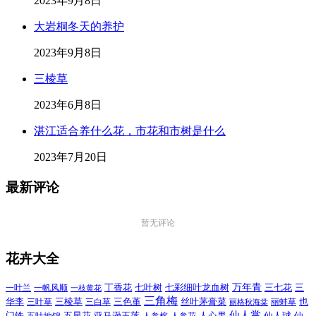
2023年9月8日
大岩桐冬天的养护
2023年9月8日
三棱草
2023年6月8日
湛江适合养什么花，市花和市树是什么
2023年7月20日
最新评论
暂无评论
花卉大全
万年青
一叶兰
一帆风顺
丁香花
七叶树
七彩细叶龙血树
三七花
三
一枝黄花
三角梅
三色堇
华李
三棱草
三白草
丝叶茅膏菜
也
三叶草
丽格秋海棠
丽蚌草
仙人掌
仙人球