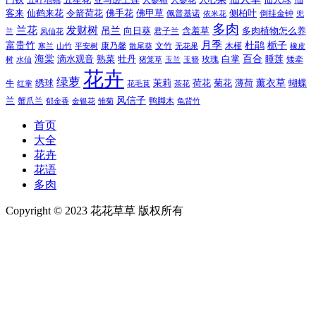
门铁
五叶地锦
五星花
亚马逊王莲
人参榕
人参花
人心果
仙
令箭荷花
客来
仙鹤来花
佛手花
佛甲草
佩普基诺
侧柏叶
依米花
倒挂金钟
兜
多肉
兰花
发财树
吊兰
向日葵
君子兰
含羞草
多肉植物怎么养
凤仙花
兰
富贵竹
月季
杜鹃
栀子
寒兰
山竹
平安树
康乃馨
文竹
无花果
木槿
橡皮
散尾葵
百合
海棠
滴水观音
熟菜
牡丹
玫瑰
白掌
睡莲
树
水仙
玉兰
矮牵
猪笼草
玉簪
花卉
绿萝
茉莉
薄荷
薰衣草
绣球
荷花
菊花
蝴蝶
牛
花毛茛
茶花
红掌
风信子
兰
蟹爪兰
鸭脚木
郁金香
金银花
雏菊
龟背竹
首页
大全
花卉
花语
多肉
Copyright © 2023 花花草草 版权所有