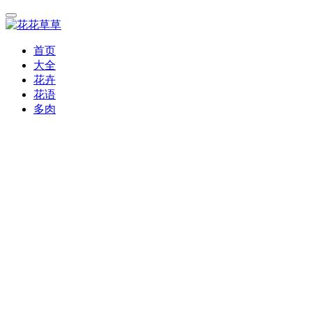
首页
大全
花卉
花语
多肉