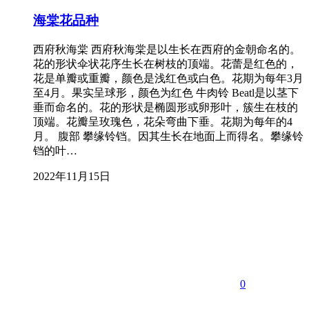
海棠花品种
西府秋海棠 西府秋海棠是以生长在西府的金朝命名的。
花的形状伞状花序生长在树枝的顶端。花蕾是红色的，
花是单瓣或重瓣，颜色是浅红色或白色。花期为每年3月
至4月。果实呈球形，颜色为红色 牛肉铃 Beatl是以茎下
垂而命名的。花的形状是椭圆形或卵形叶，簇生在枝的
顶端。花瓣呈玫瑰色，花朵弯曲下垂。花期为每年的4
月。 腹部 攀缘铃铛。因其生长在地面上而得名。攀缘铃
铛的叶…
2022年11月15日
0