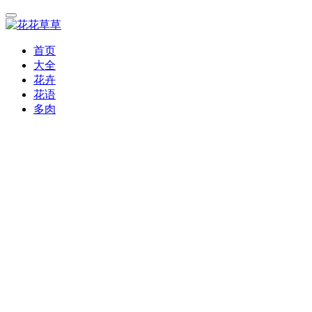
首页
大全
花卉
花语
多肉