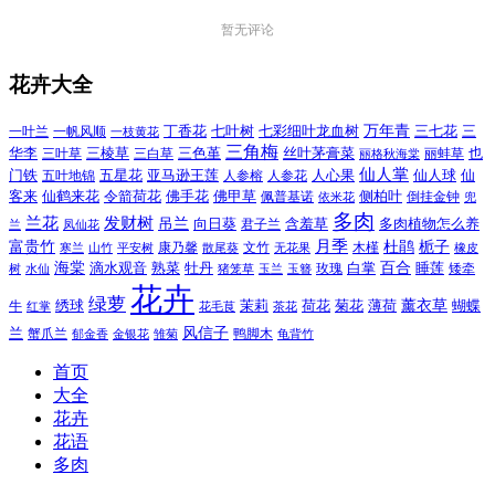
暂无评论
花卉大全
万年青
一叶兰
一帆风顺
丁香花
七叶树
七彩细叶龙血树
三七花
三
一枝黄花
三角梅
三色堇
华李
三棱草
三白草
丝叶茅膏菜
也
三叶草
丽格秋海棠
丽蚌草
仙人掌
仙人球
门铁
五叶地锦
五星花
亚马逊王莲
人参榕
人参花
人心果
仙
令箭荷花
客来
仙鹤来花
佛手花
佛甲草
佩普基诺
侧柏叶
依米花
倒挂金钟
兜
多肉
兰花
发财树
吊兰
向日葵
君子兰
含羞草
多肉植物怎么养
凤仙花
兰
富贵竹
月季
杜鹃
栀子
寒兰
山竹
平安树
康乃馨
文竹
无花果
木槿
橡皮
散尾葵
百合
海棠
滴水观音
熟菜
牡丹
玫瑰
白掌
睡莲
树
水仙
玉兰
矮牵
猪笼草
玉簪
花卉
绿萝
茉莉
薄荷
薰衣草
绣球
荷花
菊花
蝴蝶
牛
花毛茛
茶花
红掌
风信子
兰
蟹爪兰
鸭脚木
郁金香
金银花
雏菊
龟背竹
首页
大全
花卉
花语
多肉