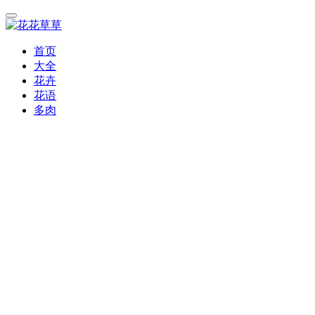
首页
大全
花卉
花语
多肉