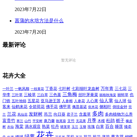
2023年7月22日
菖蒲的水培方法是什么
2023年7月20日
最新评论
暂无评论
花卉大全
万年青
一叶兰
一帆风顺
丁香花
七叶树
七彩细叶龙血树
三七花
三
一枝黄花
三角梅
三色堇
华李
三棱草
三白草
丝叶茅膏菜
也
三叶草
丽格秋海棠
丽蚌草
仙人掌
仙人球
门铁
五叶地锦
五星花
亚马逊王莲
人参榕
人参花
人心果
仙
令箭荷花
客来
仙鹤来花
佛手花
佛甲草
佩普基诺
侧柏叶
依米花
倒挂金钟
兜
多肉
兰花
发财树
吊兰
向日葵
君子兰
含羞草
多肉植物怎么养
凤仙花
兰
富贵竹
月季
杜鹃
栀子
寒兰
山竹
平安树
康乃馨
文竹
无花果
木槿
橡皮
散尾葵
百合
海棠
滴水观音
熟菜
牡丹
玫瑰
白掌
睡莲
树
水仙
玉兰
矮牵
猪笼草
玉簪
花卉
绿萝
茉莉
薄荷
薰衣草
绣球
荷花
菊花
蝴蝶
花毛茛
茶花