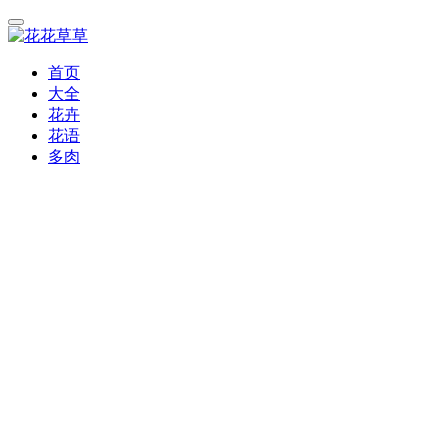
首页
大全
花卉
花语
多肉