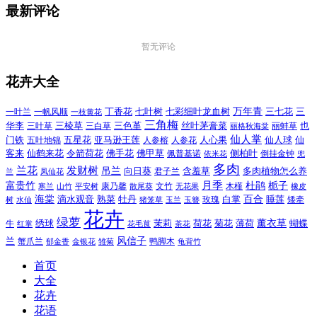
最新评论
暂无评论
花卉大全
万年青
一叶兰
一帆风顺
丁香花
七叶树
七彩细叶龙血树
三七花
三
一枝黄花
三角梅
三色堇
华李
三棱草
三白草
丝叶茅膏菜
也
三叶草
丽格秋海棠
丽蚌草
仙人掌
仙人球
门铁
五叶地锦
五星花
亚马逊王莲
人参榕
人参花
人心果
仙
令箭荷花
客来
仙鹤来花
佛手花
佛甲草
佩普基诺
侧柏叶
依米花
倒挂金钟
兜
多肉
兰花
发财树
吊兰
向日葵
君子兰
含羞草
多肉植物怎么养
凤仙花
兰
富贵竹
月季
杜鹃
栀子
寒兰
山竹
平安树
康乃馨
文竹
无花果
木槿
橡皮
散尾葵
百合
海棠
滴水观音
熟菜
牡丹
玫瑰
白掌
睡莲
树
水仙
玉兰
矮牵
猪笼草
玉簪
花卉
绿萝
茉莉
薄荷
薰衣草
绣球
荷花
菊花
蝴蝶
牛
花毛茛
茶花
红掌
风信子
兰
蟹爪兰
鸭脚木
郁金香
金银花
雏菊
龟背竹
首页
大全
花卉
花语