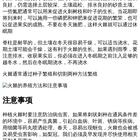
良好，仍需选择土层较深、土壤疏松、排水良好的砂质土壤。
一些氮肥通常可以用来促进火刺树枝和叶子的生长。当花期即
将到来时，可以施用一些磷肥和钾肥来促进花期的繁荣，也可
以促进果实的成熟。不要在冬天施肥，这样火棘就可以通过休
眠期
脊柱是耐旱的，但土壤在冬天很容易干燥，可以适当浇水。花
期土壤可能会干燥，这有利于火棘的生长。如果遇到雨季，要
注意排水。收获果实后，你必须在进入冬眠期之前注入足够的
越冬水，然后在冬眠期浇水，不再浇水
火棘通常通过种子繁殖和切割两种方法繁殖
注意事项
种植火棘时要注意防治病虫害。如果将刺状刺种在通风条件差
的环境中，容易产生真菌，引起白血病、叶斑、锈病等疾病。
用细菌等药丸喷洒处理。春天，容易出现蚜虫，火棘也会被感
染易受虫害影响，如梨冠。我们必须及早发现并尽快使用相关