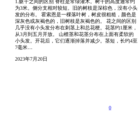
1.躯干之间的区别 脊柱是常绿灌木。树干的高度通常约
为3米。侧分支相对较短。旧的树枝是深棕色，没有小头
发的分布。 霍索恩是一棵落叶树，树皮很粗糙，颜色是
深灰色或灰褐色的，旧树枝是灰褐色的。 花之间的区别
几乎没有小头发分布在刺茎上和总花梗。花茎约1厘米，
从3月到五月开放。 山楂茎和花茎分布在上面有柔软的
小头发。开花后，它们逐渐掉落并减少。茎短，长约4至
7毫米…
2023年7月20日
0