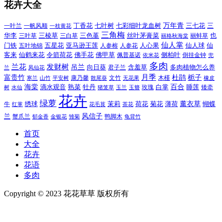
花卉大全
万年青
一叶兰
一帆风顺
丁香花
七叶树
七彩细叶龙血树
三七花
三
一枝黄花
三角梅
三色堇
华李
三棱草
三白草
丝叶茅膏菜
也
三叶草
丽格秋海棠
丽蚌草
仙人掌
仙人球
门铁
五叶地锦
五星花
亚马逊王莲
人参榕
人参花
人心果
仙
令箭荷花
客来
仙鹤来花
佛手花
佛甲草
佩普基诺
侧柏叶
依米花
倒挂金钟
兜
多肉
兰花
发财树
吊兰
向日葵
君子兰
含羞草
多肉植物怎么养
凤仙花
兰
富贵竹
月季
杜鹃
栀子
寒兰
山竹
平安树
康乃馨
文竹
无花果
木槿
橡皮
散尾葵
百合
海棠
滴水观音
熟菜
牡丹
玫瑰
白掌
睡莲
树
水仙
玉兰
矮牵
猪笼草
玉簪
花卉
绿萝
茉莉
薄荷
薰衣草
绣球
荷花
菊花
蝴蝶
牛
花毛茛
茶花
红掌
风信子
兰
蟹爪兰
鸭脚木
郁金香
金银花
雏菊
龟背竹
首页
大全
花卉
花语
多肉
Copyright © 2023 花花草草 版权所有