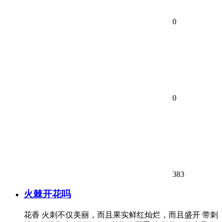
0
0
383
火棘开花吗
花香 火刺不仅美丽，而且果实鲜红灿烂，而且盛开 带刺