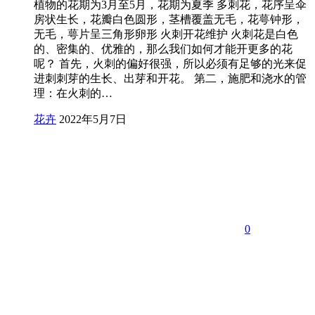
植物的花期为3月至5月，花期为夏季 多刺花，花序呈伞
房状生长，花瓣白色圆形，茎槽覆盖无毛，花萼钟形，
无毛，萼片呈三角形卵形 火刺开花维护 火刺花是白色
的、密集的、优雅的，那么我们如何才能开更多的花
呢？ 首先，火刺的偏好很强，所以必须有足够的光来促
进刺刺芽的生长、出芽和开花。 第二，施肥和浇水的管
理：在火刺的…
花卉
2022年5月7日
0