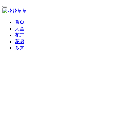
首页
大全
花卉
花语
多肉