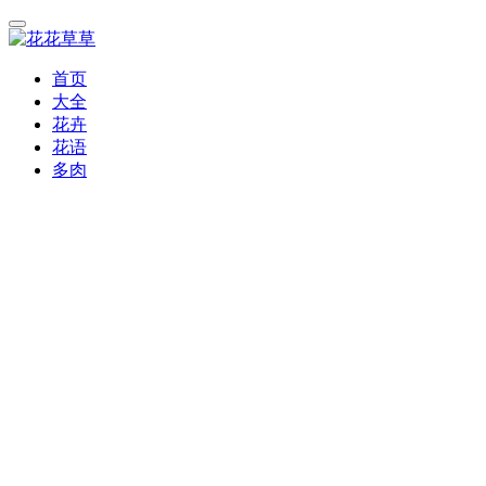
首页
大全
花卉
花语
多肉