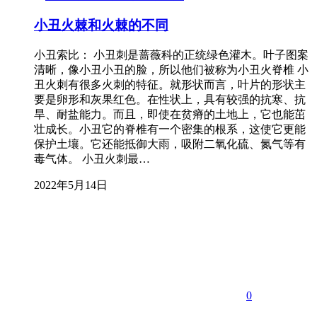
小丑火棘和火棘的不同
小丑索比： 小丑刺是蔷薇科的正统绿色灌木。叶子图案
清晰，像小丑小丑的脸，所以他们被称为小丑火脊椎 小
丑火刺有很多火刺的特征。就形状而言，叶片的形状主
要是卵形和灰果红色。在性状上，具有较强的抗寒、抗
旱、耐盐能力。而且，即使在贫瘠的土地上，它也能茁
壮成长。小丑它的脊椎有一个密集的根系，这使它更能
保护土壤。它还能抵御大雨，吸附二氧化硫、氮气等有
毒气体。 小丑火刺最…
2022年5月14日
0