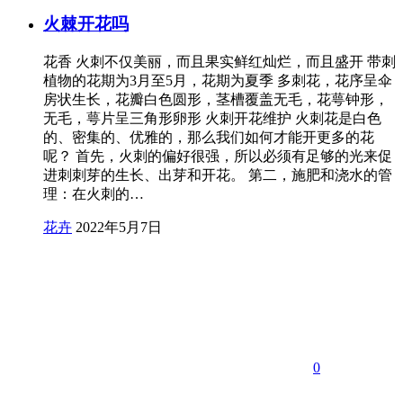
火棘开花吗
花香 火刺不仅美丽，而且果实鲜红灿烂，而且盛开 带刺
植物的花期为3月至5月，花期为夏季 多刺花，花序呈伞
房状生长，花瓣白色圆形，茎槽覆盖无毛，花萼钟形，
无毛，萼片呈三角形卵形 火刺开花维护 火刺花是白色
的、密集的、优雅的，那么我们如何才能开更多的花
呢？ 首先，火刺的偏好很强，所以必须有足够的光来促
进刺刺芽的生长、出芽和开花。 第二，施肥和浇水的管
理：在火刺的…
花卉
2022年5月7日
0