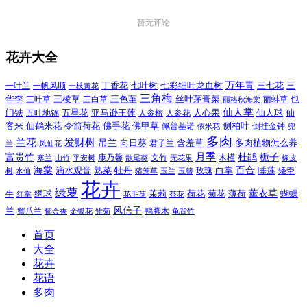
暂无评论
花卉大全
万年青
一叶兰
一帆风顺
丁香花
七叶树
七彩细叶龙血树
三七花
三
一枝黄花
三角梅
三色堇
华李
三棱草
三白草
丝叶茅膏菜
也
三叶草
丽格秋海棠
丽蚌草
仙人掌
仙人球
门铁
五叶地锦
五星花
亚马逊王莲
人参榕
人参花
人心果
仙
令箭荷花
客来
仙鹤来花
佛手花
佛甲草
佩普基诺
侧柏叶
依米花
倒挂金钟
兜
多肉
兰花
发财树
吊兰
向日葵
君子兰
含羞草
多肉植物怎么养
凤仙花
兰
富贵竹
月季
杜鹃
栀子
寒兰
山竹
平安树
康乃馨
文竹
无花果
木槿
橡皮
散尾葵
百合
海棠
滴水观音
熟菜
牡丹
玫瑰
白掌
睡莲
树
水仙
玉兰
矮牵
猪笼草
玉簪
花卉
绿萝
茉莉
薄荷
薰衣草
绣球
荷花
菊花
蝴蝶
牛
花毛茛
茶花
红掌
风信子
兰
蟹爪兰
鸭脚木
郁金香
金银花
雏菊
龟背竹
首页
大全
花卉
花语
多肉