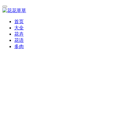
首页
大全
花卉
花语
多肉