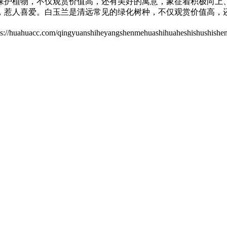
护植物，不仅观赏价值高，还有美好的寓意，象征着积极向上、
，惹人喜爱。白玉兰是清远常见的绿化树种，不仅观赏价值高，
/qingyuanshiheyangshenmehuashihuaheshishushishen