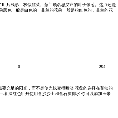
韭兰叶片线形，极似韭菜。葱兰顾名思义它的叶子像葱。这点还是
花朵颜色一般是白色的，韭兰的花朵一般是粉红色的，韭兰的花
0
294
需要充足的阳光，而不是使光线变得暗淡 花盆的选择在花盆的
土壤 深红色牡丹使用含沙沙土和含石灰排水 你可以添加玉米