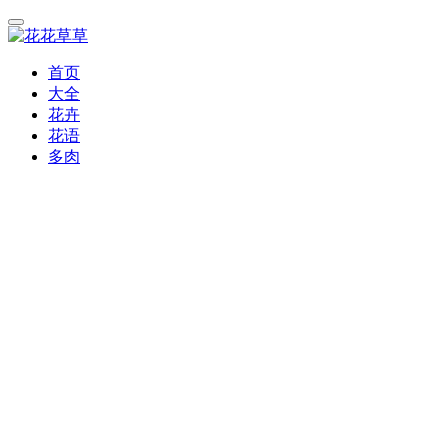
首页
大全
花卉
花语
多肉