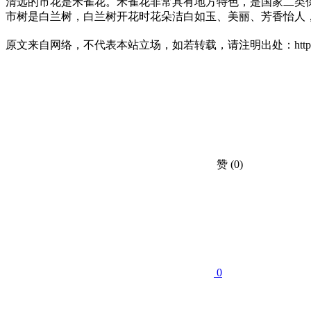
清远的市花是禾雀花。禾雀花非常具有地方特色，是国家二类保
市树是白兰树，白兰树开花时花朵洁白如玉、美丽、芳香怡人
原文来自网络，不代表本站立场，如若转载，请注明出处：https://huahuacc.com
赞
(0)
0