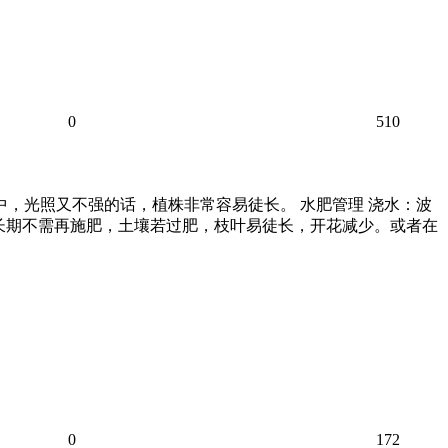
0
510
中，光照又不强的话，植株非常容易徒长。 水肥管理 浇水：波
则生长期不需再施肥，土壤若过肥，枝叶易徒长，开花减少。或者在
0
172