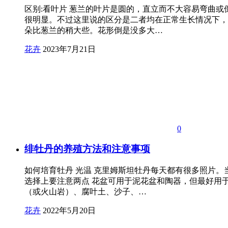
区别:看叶片 葱兰的叶片是圆的，直立而不大容易弯曲
很明显。不过这里说的区分是二者均在正常生长情况下，
朵比葱兰的稍大些。花形倒是没多大…
花卉
2023年7月21日
0
绯牡丹的养殖方法和注意事项
如何培育牡丹 光温 克里姆斯坦牡丹每天都有很多照片
选择上要注意两点 花盆可用于泥花盆和陶器，但最好用于
（或火山岩）、腐叶土、沙子、…
花卉
2022年5月20日