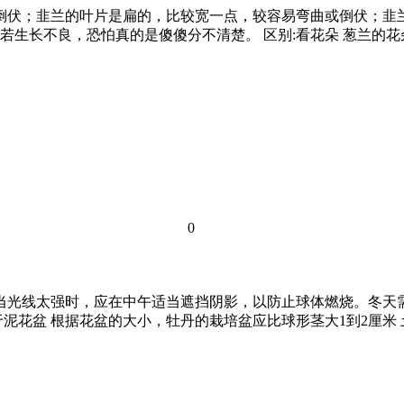
或倒伏；韭兰的叶片是扁的，比较宽一点，较容易弯曲或倒伏；
若生长不良，恐怕真的是傻傻分不清楚。 区别:看花朵 葱兰的
0
。当光线太强时，应在中午适当遮挡阴影，以防止球体燃烧。冬天
泥花盆 根据花盆的大小，牡丹的栽培盆应比球形茎大1到2厘米 