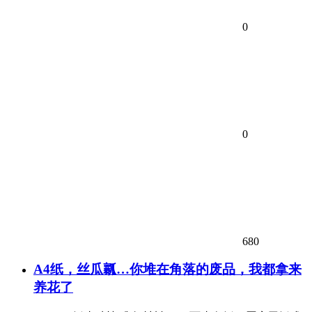
0
0
680
A4纸，丝瓜瓤…你堆在角落的废品，我都拿来
养花了