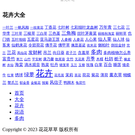
花卉大全
万年青
一叶兰
一帆风顺
丁香花
七叶树
七彩细叶龙血树
三七花
三
一枝黄花
三角梅
三色堇
华李
三棱草
三白草
丝叶茅膏菜
也
三叶草
丽格秋海棠
丽蚌草
仙人掌
仙人球
门铁
五叶地锦
五星花
亚马逊王莲
人参榕
人参花
人心果
仙
令箭荷花
客来
仙鹤来花
佛手花
佛甲草
佩普基诺
侧柏叶
依米花
倒挂金钟
兜
多肉
兰花
发财树
吊兰
向日葵
君子兰
含羞草
多肉植物怎么养
凤仙花
兰
富贵竹
月季
杜鹃
栀子
寒兰
山竹
平安树
康乃馨
文竹
无花果
木槿
橡皮
散尾葵
百合
海棠
滴水观音
熟菜
牡丹
玫瑰
白掌
睡莲
树
水仙
玉兰
矮牵
猪笼草
玉簪
花卉
绿萝
茉莉
薄荷
薰衣草
绣球
荷花
菊花
蝴蝶
牛
花毛茛
茶花
红掌
风信子
兰
蟹爪兰
鸭脚木
郁金香
金银花
雏菊
龟背竹
首页
大全
花卉
花语
多肉
Copyright © 2023 花花草草 版权所有