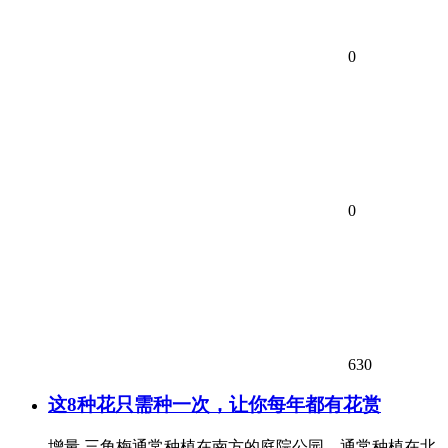
0
0
630
这8种花只需种一次，让你每年都有花赏
增量 三角梅通常种植在南方的庭院公园，通常种植在北