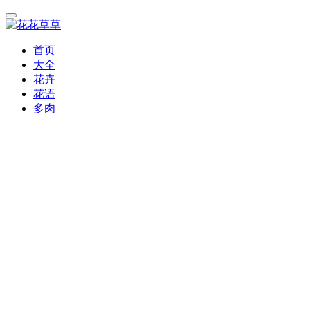
首页
大全
花卉
花语
多肉