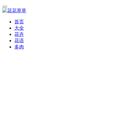
首页
大全
花卉
花语
多肉