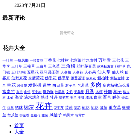
2023年7月21日
最新评论
暂无评论
花卉大全
万年青
一叶兰
一帆风顺
丁香花
七叶树
七彩细叶龙血树
三七花
三
一枝黄花
三角梅
三色堇
华李
三棱草
三白草
丝叶茅膏菜
也
三叶草
丽格秋海棠
丽蚌草
仙人掌
仙人球
门铁
五叶地锦
五星花
亚马逊王莲
人参榕
人参花
人心果
仙
令箭荷花
客来
仙鹤来花
佛手花
佛甲草
佩普基诺
侧柏叶
依米花
倒挂金钟
兜
多肉
兰花
发财树
吊兰
向日葵
君子兰
含羞草
多肉植物怎么养
凤仙花
兰
富贵竹
月季
杜鹃
栀子
寒兰
山竹
平安树
康乃馨
文竹
无花果
木槿
橡皮
散尾葵
百合
海棠
滴水观音
熟菜
牡丹
玫瑰
白掌
睡莲
树
水仙
玉兰
矮牵
猪笼草
玉簪
花卉
绿萝
茉莉
薄荷
薰衣草
绣球
荷花
菊花
蝴蝶
牛
花毛茛
茶花
红掌
风信子
兰
蟹爪兰
鸭脚木
郁金香
金银花
雏菊
龟背竹
首页
大全