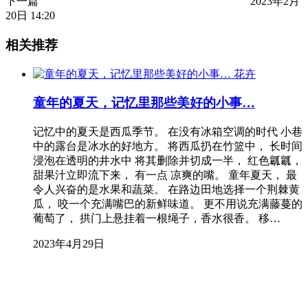
下一篇
2023年2月
20日 14:20
相关推荐
花卉
童年的夏天，记忆里那些美好的小事…
记忆中的夏天是西瓜季节。 在没有冰箱空调的时代 小巷
中的露台是冰水的好地方。 将西瓜扔在竹篮中， 长时间
浸泡在透明的井水中 将其删除并切成一半， 红色瓤瓤，
甜果汁立即流下来， 有一点 凉爽的嘴。 童年夏天， 最
令人兴奋的是水果和蔬菜。 在路边田地选择一个荆棘黄
瓜， 咬一个充满嘴巴的新鲜味道。 更不用说充满藤蔓的
葡萄了， 拱门上悬挂着一根绳子，香水很香。 移…
2023年4月29日