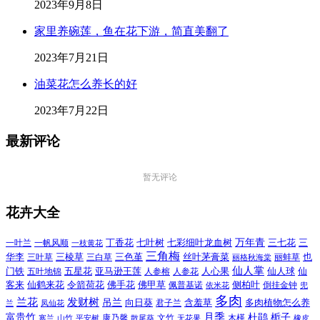
2023年9月8日
家里养碗莲，鱼在花下游，简直美翻了
2023年7月21日
油菜花怎么养长的好
2023年7月22日
最新评论
暂无评论
花卉大全
万年青
一叶兰
一帆风顺
丁香花
七叶树
七彩细叶龙血树
三七花
三
一枝黄花
三角梅
三色堇
华李
三棱草
三白草
丝叶茅膏菜
也
三叶草
丽格秋海棠
丽蚌草
仙人掌
仙人球
门铁
五叶地锦
五星花
亚马逊王莲
人参榕
人参花
人心果
仙
令箭荷花
客来
仙鹤来花
佛手花
佛甲草
佩普基诺
侧柏叶
依米花
倒挂金钟
兜
多肉
兰花
发财树
吊兰
向日葵
君子兰
含羞草
多肉植物怎么养
凤仙花
兰
富贵竹
月季
杜鹃
栀子
寒兰
山竹
平安树
康乃馨
文竹
无花果
木槿
橡皮
散尾葵