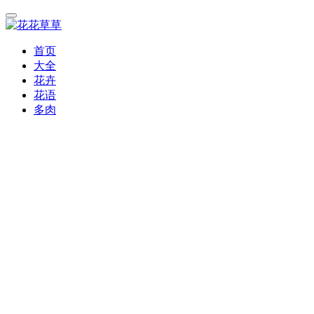
首页
大全
花卉
花语
多肉