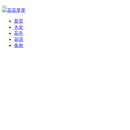
首页
大全
花卉
花语
多肉