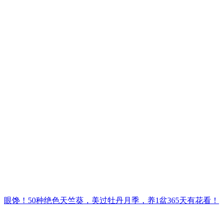
眼馋！50种绝色天竺葵，美过牡丹月季，养1盆365天有花看！