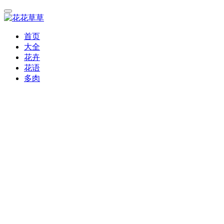
首页
大全
花卉
花语
多肉