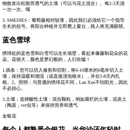
物散发出松散而透气的土壤（可以与花土混合）。每2-3天浇
一次一次。哦
3. SMEDIES：葡萄藤相对较薄，因此我们必须给它一个指导
生长的括号。将阳台种植并立即爬上窗台，路人将充满眼睛。
蓝色雪球
绣球处的蓝色雪和白雪可以生长墙壁，看起来像藤制花朵的花
朵。花很大，颜色是梦幻般的，人们吹嘘！
1.插条：您可以切入修剪和切割，将6-10厘米的6毫米切入土
壤，保持温暖和潮湿（或直接浸泡根水），并在5-8天内扎
根。2。照明：与普通的绣球花不同，Lan Xue不怕阳光，因此
不必担心。
3.土壤：选择酸性土壤：混合颗粒，例如腐烂的土壤，泥炭土
（陶器，ver虫等）来保持营养和透气
金银花
每个人都熟悉金银花。当华沙还年轻时，