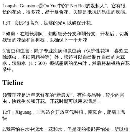
Longsha Gemstone是Ou Yue中的“ Net Red的发起人”。它有很
长的花朵，很多花，易于复合花。关键是抵抗抗昆虫的疾病。
1.灯：朗沙很高兴，足够的光可以确保开花。
2.修剪：在增长期间，切断细分分支和弱分支。开花后，切断
残留的花朵和盲树枝，以确保下一个开花
3.害虫和虫害：除了专业疾病和昆虫药（保护性花神，喜欢去
除螨虫，多细菌精神等）外，您还可以自己制作自己的大蒜
水，辣椒水（1：500）擦拭患病的昆虫叶，然后将粘板粘在花
朵中。
Tieline
领带莲花是近年来鲜花的“新最爱”。有许多品种，较少的害
虫，快速生长和开花。开花时期可以用来满足！
1.灯：Xiguang，非常适合开放空气种植，南阳台，爬墙非常
快
2.我害怕在水中浇水：花和水，但是花的根部害怕湿，所以植