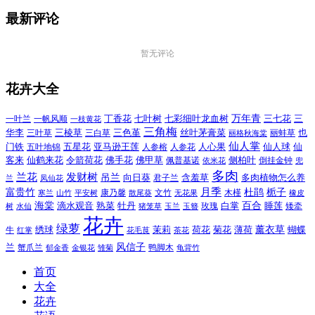
最新评论
暂无评论
花卉大全
万年青
一叶兰
一帆风顺
丁香花
七叶树
七彩细叶龙血树
三七花
三
一枝黄花
三角梅
三色堇
华李
三棱草
三白草
丝叶茅膏菜
也
三叶草
丽格秋海棠
丽蚌草
仙人掌
仙人球
门铁
五叶地锦
五星花
亚马逊王莲
人参榕
人参花
人心果
仙
令箭荷花
客来
仙鹤来花
佛手花
佛甲草
佩普基诺
侧柏叶
依米花
倒挂金钟
兜
多肉
兰花
发财树
吊兰
向日葵
君子兰
含羞草
多肉植物怎么养
凤仙花
兰
富贵竹
月季
杜鹃
栀子
寒兰
山竹
平安树
康乃馨
文竹
无花果
木槿
橡皮
散尾葵
百合
海棠
滴水观音
熟菜
牡丹
玫瑰
白掌
睡莲
树
水仙
玉兰
矮牵
猪笼草
玉簪
花卉
绿萝
茉莉
薄荷
薰衣草
绣球
荷花
菊花
蝴蝶
牛
花毛茛
茶花
红掌
风信子
兰
蟹爪兰
鸭脚木
郁金香
金银花
雏菊
龟背竹
首页
大全
花卉