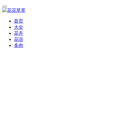
首页
大全
花卉
花语
多肉