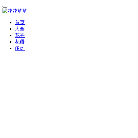
首页
大全
花卉
花语
多肉