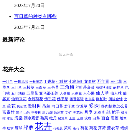
2023年7月20日
百日草的种类有哪些
2023年7月21日
最新评论
暂无评论
花卉大全
万年青
一叶兰
一帆风顺
丁香花
七叶树
七彩细叶龙血树
三七花
三
一枝黄花
三角梅
三色堇
华李
三棱草
三白草
丝叶茅膏菜
也
三叶草
丽格秋海棠
丽蚌草
仙人掌
仙人球
门铁
五叶地锦
五星花
亚马逊王莲
人参榕
人参花
人心果
仙
令箭荷花
客来
仙鹤来花
佛手花
佛甲草
佩普基诺
侧柏叶
依米花
倒挂金钟
兜
多肉
兰花
发财树
吊兰
向日葵
君子兰
含羞草
多肉植物怎么养
凤仙花
兰
富贵竹
月季
杜鹃
栀子
寒兰
山竹
平安树
康乃馨
文竹
无花果
木槿
橡皮
散尾葵
百合
海棠
滴水观音
熟菜
牡丹
玫瑰
白掌
睡莲
树
水仙
玉兰
矮牵
猪笼草
玉簪
花卉
绿萝
茉莉
薄荷
薰衣草
绣球
荷花
菊花
蝴蝶
牛
花毛茛
茶花
红掌