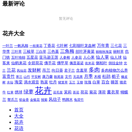
最新评论
暂无评论
花卉大全
万年青
一叶兰
一帆风顺
丁香花
七叶树
七彩细叶龙血树
三七花
三
一枝黄花
三角梅
三色堇
华李
三棱草
三白草
丝叶茅膏菜
也
三叶草
丽格秋海棠
丽蚌草
仙人掌
仙人球
门铁
五叶地锦
五星花
亚马逊王莲
人参榕
人参花
人心果
仙
令箭荷花
客来
仙鹤来花
佛手花
佛甲草
佩普基诺
侧柏叶
依米花
倒挂金钟
兜
多肉
兰花
发财树
吊兰
向日葵
君子兰
含羞草
多肉植物怎么养
凤仙花
兰
富贵竹
月季
杜鹃
栀子
寒兰
山竹
平安树
康乃馨
文竹
无花果
木槿
橡皮
散尾葵
百合
海棠
滴水观音
熟菜
牡丹
玫瑰
白掌
睡莲
树
水仙
玉兰
矮牵
猪笼草
玉簪
花卉
绿萝
茉莉
薄荷
薰衣草
绣球
荷花
菊花
蝴蝶
牛
花毛茛
茶花
红掌
风信子
兰
蟹爪兰
鸭脚木
郁金香
金银花
雏菊
龟背竹
首页
大全
花卉
花语