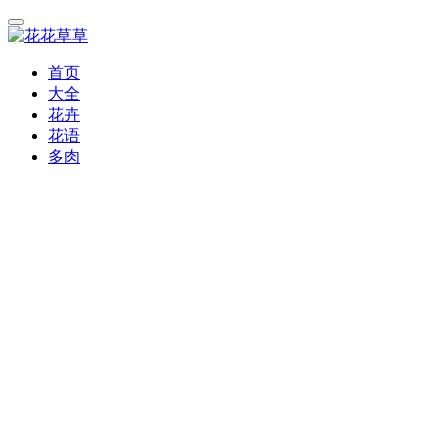
首页
大全
花卉
花语
多肉