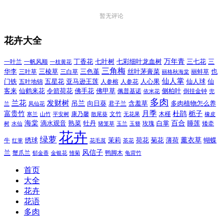
暂无评论
花卉大全
万年青
一叶兰
一帆风顺
丁香花
七叶树
七彩细叶龙血树
三七花
三
一枝黄花
三角梅
三色堇
华李
三棱草
三白草
丝叶茅膏菜
也
三叶草
丽格秋海棠
丽蚌草
仙人掌
仙人球
门铁
五叶地锦
五星花
亚马逊王莲
人参榕
人参花
人心果
仙
令箭荷花
客来
仙鹤来花
佛手花
佛甲草
佩普基诺
侧柏叶
依米花
倒挂金钟
兜
多肉
兰花
发财树
吊兰
向日葵
君子兰
含羞草
多肉植物怎么养
凤仙花
兰
富贵竹
月季
杜鹃
栀子
寒兰
山竹
平安树
康乃馨
文竹
无花果
木槿
橡皮
散尾葵
百合
海棠
滴水观音
熟菜
牡丹
玫瑰
白掌
睡莲
树
水仙
玉兰
矮牵
猪笼草
玉簪
花卉
绿萝
茉莉
薄荷
薰衣草
绣球
荷花
菊花
蝴蝶
牛
花毛茛
茶花
红掌
风信子
兰
蟹爪兰
鸭脚木
郁金香
金银花
雏菊
龟背竹
首页
大全
花卉
花语
多肉