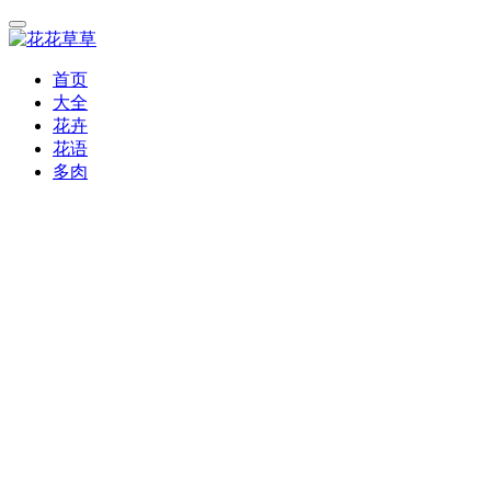
首页
大全
花卉
花语
多肉