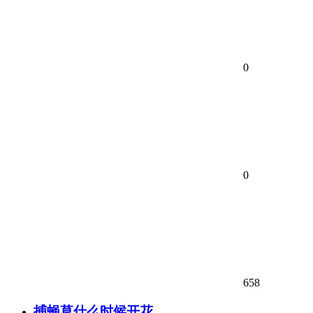
0
0
658
捕蝇草什么时候开花