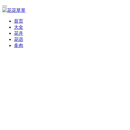
首页
大全
花卉
花语
多肉