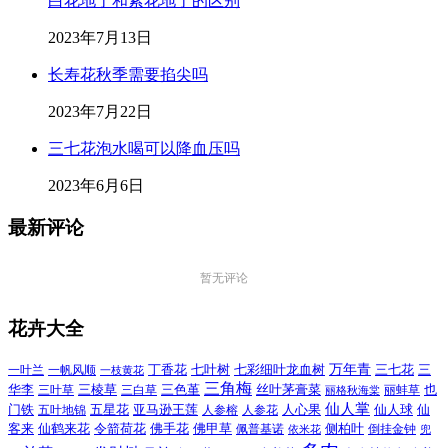
白花地丁和紫花地丁的区别
2023年7月13日
长寿花秋季需要掐尖吗
2023年7月22日
三七花泡水喝可以降血压吗
2023年6月6日
最新评论
暂无评论
花卉大全
万年青
一叶兰
一帆风顺
丁香花
七叶树
七彩细叶龙血树
三七花
三
一枝黄花
三角梅
三色堇
华李
三棱草
三白草
丝叶茅膏菜
也
三叶草
丽格秋海棠
丽蚌草
仙人掌
仙人球
门铁
五叶地锦
五星花
亚马逊王莲
人参榕
人参花
人心果
仙
令箭荷花
客来
仙鹤来花
佛手花
佛甲草
佩普基诺
侧柏叶
依米花
倒挂金钟
兜