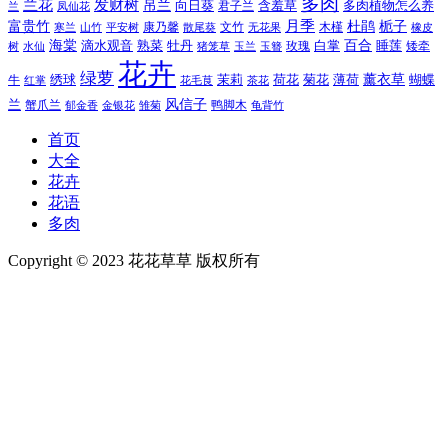
多肉
兰花
发财树
吊兰
向日葵
君子兰
含羞草
多肉植物怎么养
凤仙花
兰
富贵竹
月季
杜鹃
栀子
寒兰
山竹
平安树
康乃馨
文竹
无花果
木槿
橡皮
散尾葵
百合
海棠
滴水观音
熟菜
牡丹
玫瑰
白掌
睡莲
树
水仙
玉兰
矮牵
猪笼草
玉簪
花卉
绿萝
茉莉
薄荷
薰衣草
绣球
荷花
菊花
蝴蝶
牛
花毛茛
茶花
红掌
风信子
兰
蟹爪兰
鸭脚木
郁金香
金银花
雏菊
龟背竹
首页
大全
花卉
花语
多肉
Copyright © 2023 花花草草 版权所有