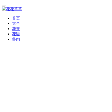
首页
大全
花卉
花语
多肉