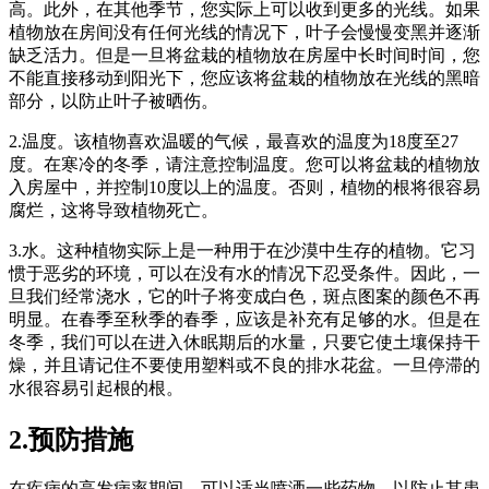
高。此外，在其他季节，您实际上可以收到更多的光线。如果
植物放在房间没有任何光线的情况下，叶子会慢慢变黑并逐渐
缺乏活力。但是一旦将盆栽的植物放在房屋中长时间时间，您
不能直接移动到阳光下，您应该将盆栽的植物放在光线的黑暗
部分，以防止叶子被晒伤。
2.温度。该植物喜欢温暖的气候，最喜欢的温度为18度至27
度。在寒冷的冬季，请注意控制温度。您可以将盆栽的植物放
入房屋中，并控制10度以上的温度。否则，植物的根将很容易
腐烂，这将导致植物死亡。
3.水。这种植物实际上是一种用于在沙漠中生存的植物。它习
惯于恶劣的环境，可以在没有水的情况下忍受条件。因此，一
旦我们经常浇水，它的叶子将变成白色，斑点图案的颜色不再
明显。在春季至秋季的春季，应该是补充有足够的水。但是在
冬季，我们可以在进入休眠期后的水量，只要它使土壤保持干
燥，并且请记住不要使用塑料或不良的排水花盆。一旦停滞的
水很容易引起根的根。
2.预防措施
在疾病的高发病率期间，可以适当喷洒一些药物，以防止其患