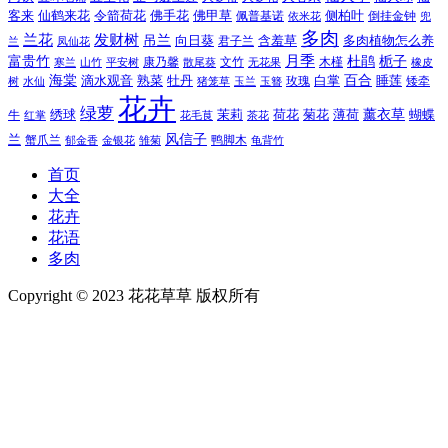
令箭荷花
客来
仙鹤来花
佛手花
佛甲草
佩普基诺
侧柏叶
依米花
倒挂金钟
兜
多肉
兰花
发财树
吊兰
向日葵
君子兰
含羞草
多肉植物怎么养
凤仙花
兰
富贵竹
月季
杜鹃
栀子
寒兰
山竹
平安树
康乃馨
文竹
无花果
木槿
橡皮
散尾葵
百合
海棠
滴水观音
熟菜
牡丹
玫瑰
白掌
睡莲
树
水仙
玉兰
矮牵
猪笼草
玉簪
花卉
绿萝
茉莉
薄荷
薰衣草
绣球
荷花
菊花
蝴蝶
牛
花毛茛
茶花
红掌
风信子
兰
蟹爪兰
鸭脚木
郁金香
金银花
雏菊
龟背竹
首页
大全
花卉
花语
多肉
Copyright © 2023 花花草草 版权所有