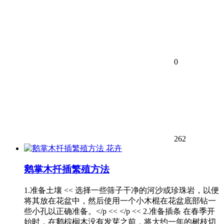
0
262
花卉
鹅掌木扦插繁殖方法
1.准备土壤 << 选择一些筛子干净的河沙或珍珠岩，以便
将其放在花盆中，然后使用一个小木棍在花盆底部钻一
些小孔以正确准备。</p << </p << 2.准备插条 在春季开
始时，在鹅棕榈木没有发芽之前，将大约一年的树枝切