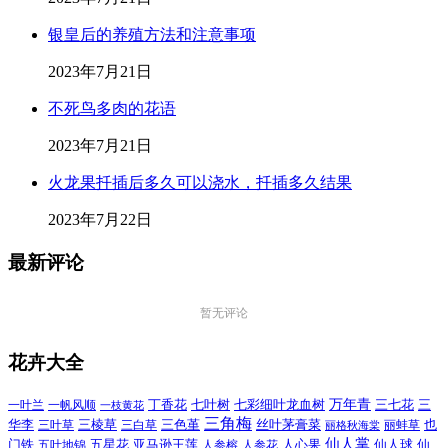
银皇后的养殖方法和注意事项
2023年7月21日
不死鸟多肉的花语
2023年7月21日
火龙果扦插后多久可以浇水，扦插多久结果
2023年7月22日
最新评论
暂无评论
花卉大全
万年青
一叶兰
一帆风顺
丁香花
七叶树
七彩细叶龙血树
三七花
三
一枝黄花
三角梅
三色堇
华李
三棱草
三白草
丝叶茅膏菜
也
三叶草
丽格秋海棠
丽蚌草
仙人掌
仙人球
门铁
五叶地锦
五星花
亚马逊王莲
人参榕
人参花
人心果
仙