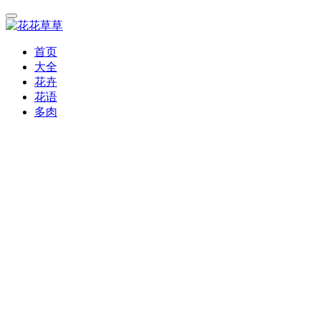
首页
大全
花卉
花语
多肉