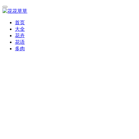
首页
大全
花卉
花语
多肉