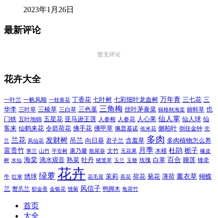
2023年1月26日
最新评论
暂无评论
花卉大全
万年青
一叶兰
一帆风顺
丁香花
七叶树
七彩细叶龙血树
三七花
三
一枝黄花
三角梅
三色堇
华李
三棱草
三白草
丝叶茅膏菜
也
三叶草
丽格秋海棠
丽蚌草
仙人掌
仙人球
门铁
五叶地锦
五星花
亚马逊王莲
人参榕
人参花
人心果
仙
令箭荷花
客来
仙鹤来花
佛手花
佛甲草
佩普基诺
侧柏叶
依米花
倒挂金钟
兜
多肉
兰花
发财树
吊兰
向日葵
君子兰
含羞草
多肉植物怎么养
凤仙花
兰
富贵竹
月季
杜鹃
栀子
寒兰
山竹
平安树
康乃馨
文竹
无花果
木槿
橡皮
散尾葵
百合
海棠
滴水观音
熟菜
牡丹
玫瑰
白掌
睡莲
树
水仙
玉兰
矮牵
猪笼草
玉簪
花卉
绿萝
茉莉
薄荷
薰衣草
绣球
荷花
菊花
蝴蝶
牛
花毛茛
茶花
红掌
风信子
兰
蟹爪兰
鸭脚木
郁金香
金银花
雏菊
龟背竹
首页
大全